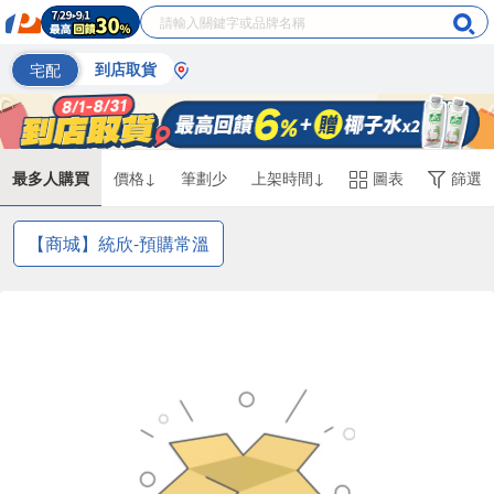
宅配
到店取貨
最多人購買
價格↓
筆劃少
上架時間↓
圖表
篩選
【商城】統欣-預購常溫