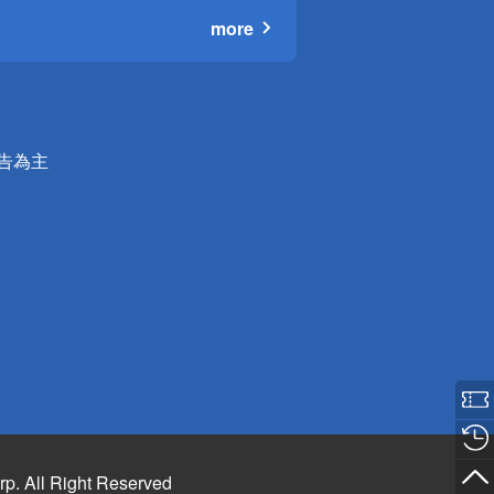
more
公告為主
rp. All Right Reserved