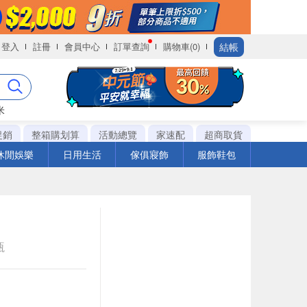
結帳
登入
註冊
會員中心
訂單查詢
購物車(0)
米
促銷
整箱購划算
活動總覽
家速配
超商取貨
休閒娛樂
日用生活
傢俱寢飾
服飾鞋包
瓶