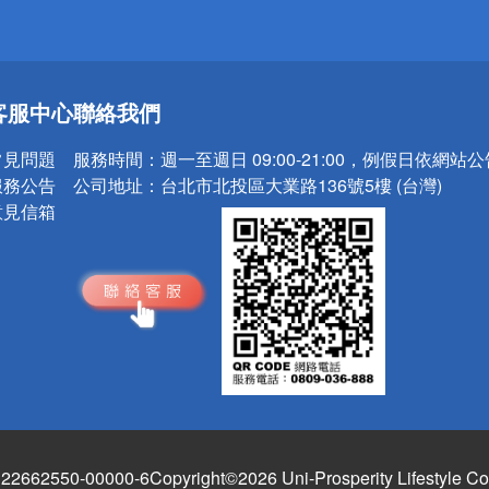
送
客服中心
聯絡我們
請小心！
常見問題
服務時間：
週一至週日 09:00-21:00，例假日依網站
服務公告
公司地址：
台北市北投區大業路136號5樓 (台灣)
意見信箱
662550-00000-6
Copyright©2026 Uni-Prosperity Lifestyle Co