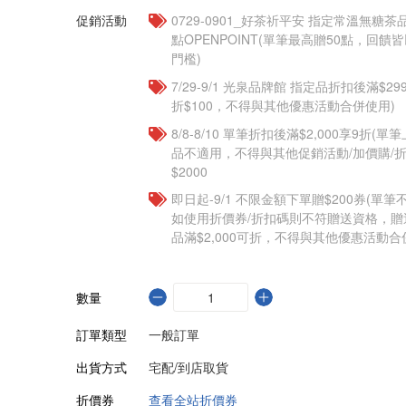
促銷活動
​​0729-0901_好茶祈平安 指定常溫無糖茶
點OPENPOINT(單筆最高贈50點，回
門檻)
7/29-9/1 光泉品牌館 指定品折扣後滿$2
折$100，不得與其他優惠活動合併使用)
8/8-8/10 單筆折扣後滿$2,000享9折(單
品不適用，不得與其他促銷活動/加價購/折
$2000
即日起-9/1 不限金額下單贈$200券(單
如使用折價券/折扣碼則不符贈送資格，
品滿$2,000可折，不得與其他優惠活動合
數量
訂單類型
一般訂單
出貨方式
宅配/到店取貨
折價券
查看全站折價券