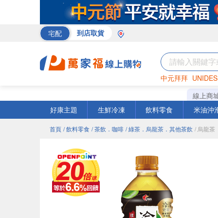
宅配
到店取貨
中元拜拜
UNIDES
巧克力
罐頭
海苔
線上商
好康主題
生鮮冷凍
飲料零食
米油沖
首頁
/ 飲料零食
/ 茶飲．咖啡
/ 綠茶．烏龍茶．其他茶飲
/ 烏龍茶