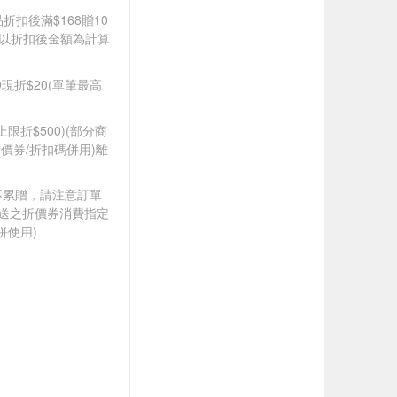
品折扣後滿$168贈10
饋皆以折扣後金額為計算
99現折$20(單筆最高
筆上限折$500)(部分商
價券/折扣碼併用)離
筆不累贈，請注意訂單
贈送之折價券消費指定
併使用)