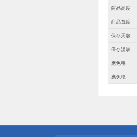
商品高度
商品寬度
保存天數
保存溫層
應免稅
應免稅
偏遠地區配
詐騙網頁！
得獎公告