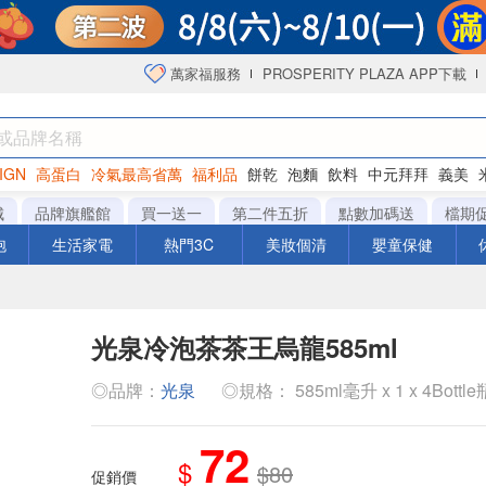
萬家福服務
PROSPERITY PLAZA APP下載
IGN
高蛋白
冷氣最高省萬
福利品
餅乾
泡麵
飲料
中元拜拜
義美
洋芋片
城
品牌旗艦館
買一送一
第二件五折
點數加碼送
檔期
泡
生活家電
熱門3C
美妝個清
嬰童保健
光泉冷泡茶茶王烏龍585ml
◎品牌：
光泉
◎規格： 585ml毫升 x 1 x 4Bottle
72
$
$80
促銷價