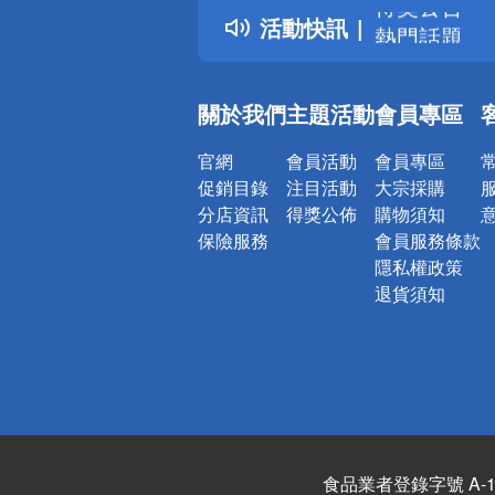
活動快訊
熱門話題
銀行優惠
偏遠地區配
關於我們
主題活動
會員專區
詐騙網頁！
官網
會員活動
會員專區
促銷目錄
注目活動
大宗採購
分店資訊
得獎公佈
購物須知
保險服務
會員服務條款
隱私權政策
退貨須知
食品業者登錄字號 A-122