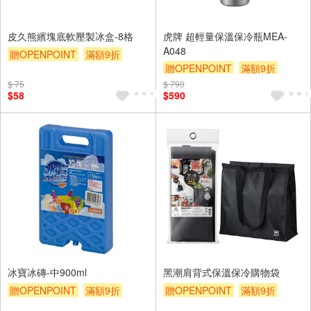
皮久熊繽塊底軟壓製冰盒-8格
虎牌 超輕量保溫保冷瓶MEA-
A048
贈OPENPOINT
滿額9折
贈OPENPOINT
滿額9折
贈$200
贈$200
$ 75
$ 790
$58
$590
冰寶冰磚-中900ml
黑潮肩背式保溫保冷購物袋
贈OPENPOINT
滿額9折
贈OPENPOINT
滿額9折
贈$200
贈$200