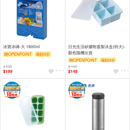
冰寶冰磚-大 1800ml
日光生活矽膠附蓋製冰盒(特大)-
顏色隨機出貨
贈OPENPOINT
滿額9折
贈OPENPOINT
滿額9折
贈$200
$ 235
$ 149
贈$200
$199
$148