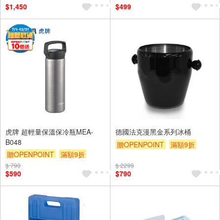
$1,450
$499
虎牌 超輕量保溫保冷瓶MEA-
德國法克漫黑金系列冰桶
B048
贈OPENPOINT
滿額9折
贈OPENPOINT
滿額9折
贈$200
贈$200
$ 790
$ 2299
$590
$790