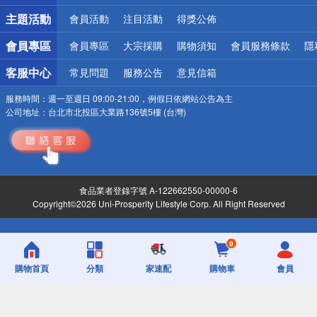
詐騙網頁！請小心！
主題活動
會員活動
注目活動
得獎公佈
會員專區
會員專區
大宗採購
購物須知
會員服務條款
隱
客服中心
常見問題
服務公告
意見信箱
服務時間：
週一至週日 09:00-21:00，例假日依網站公告為主
公司地址：
台北市北投區大業路136號5樓 (台灣)
食品業者登錄字號 A-122662550-00000-6
Copyright©2026 Uni-Prosperity Lifestyle Corp. All Right Reserved
0
購物首頁
分類
家速配
購物車
會員