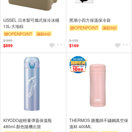
IJSSEL 日本製可攜式保冷冰桶
黑潮小四方保溫保冷袋
13L-大地棕
贈OPENPOINT
滿額9折
贈OPENPOINT
滿額9折
贈$200
$ 999
贈$200
$ 199
$899
$169
KIYODO超輕量彈蓋保溫瓶
THERMOS 膳魔師不鏽鋼真空保
480ml-顏色隨機出貨
溫杯 400ML