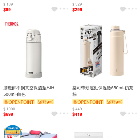
$ 109
$ 329
$89
$299
膳魔師不鋼真空保溫瓶FJH
樂司帶勁運動保溫瓶650ml-奶茶
500ml-白色
棕
贈OPENPOINT
滿額9折
贈OPENPOINT
滿額9折
$ 1900
贈$200
$ 449
贈$200
$699
$419