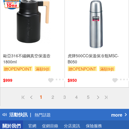
歐亞316不鏽鋼真空保溫壺
虎牌500CC保溫保冷瓶MSC-
1800ml
B050
贈OPENPOINT
滿額9折
贈OPENPOINT
滿額9折
贈$200
贈$200
$999
$950
偏遠地區配送
1
2
3
4
5
詐騙網頁！請小心！
得獎公告
活動快訊
more
熱門話題
銀行優惠
關於我們
官網
促銷目錄
分店資訊
保險服務
偏遠地區配送