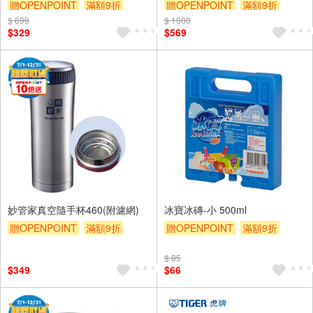
贈OPENPOINT
滿額9折
贈OPENPOINT
滿額9折
$ 699
贈$200
$ 1000
贈$200
$329
$569
妙管家真空隨手杯460(附濾網)
冰寶冰磚-小 500ml
贈OPENPOINT
滿額9折
贈OPENPOINT
滿額9折
贈$200
贈$200
$ 85
$349
$66