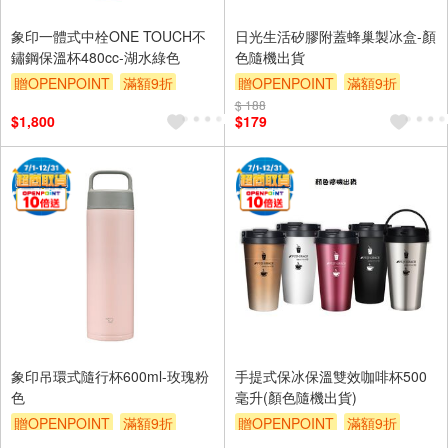
象印一體式中栓ONE TOUCH不
日光生活矽膠附蓋蜂巢製冰盒-顏
鏽鋼保溫杯480cc-湖水綠色
色隨機出貨
贈OPENPOINT
滿額9折
贈OPENPOINT
滿額9折
贈$200
$ 188
贈$200
$1,800
$179
象印吊環式隨行杯600ml-玫瑰粉
手提式保冰保溫雙效咖啡杯500
色
毫升(顏色隨機出貨)
贈OPENPOINT
滿額9折
贈OPENPOINT
滿額9折
贈$200
贈$200