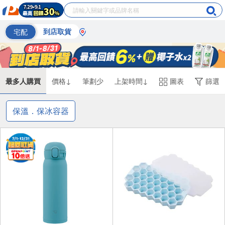
宅配
到店取貨
最多人購買
價格↓
筆劃少
上架時間↓
圖表
篩選
保溫．保冰容器