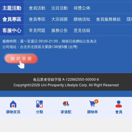
詐騙網頁！請小心！
主題活動
會員活動
注目活動
得獎公佈
會員專區
會員專區
大宗採購
購物須知
會員服務條款
隱
客服中心
常見問題
服務公告
意見信箱
服務時間：
週一至週日 09:00-21:00，例假日依網站公告為主
公司地址：
台北市北投區大業路136號5樓 (台灣)
食品業者登錄字號 A-122662550-00000-6
Copyright©2026 Uni-Prosperity Lifestyle Corp. All Right Reserved
0
購物首頁
分類
家速配
購物車
會員