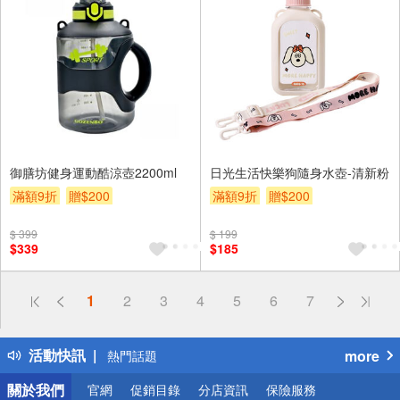
御膳坊健身運動酷涼壺2200ml
日光生活快樂狗隨身水壺-清新粉
滿額9折
贈$200
滿額9折
贈$200
$ 399
$ 199
$339
$185
偏遠地區配送
1
2
3
4
5
6
7
詐騙網頁！請小心！
得獎公告
活動快訊
more
熱門話題
銀行優惠
關於我們
官網
促銷目錄
分店資訊
保險服務
偏遠地區配送