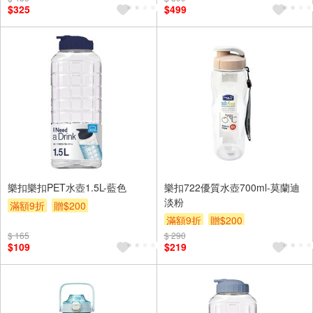
$325
$499
樂扣樂扣PET水壺1.5L-藍色
樂扣722優質水壺700ml-莫蘭迪
淡粉
滿額9折
贈$200
滿額9折
贈$200
$ 165
$ 290
$109
$219