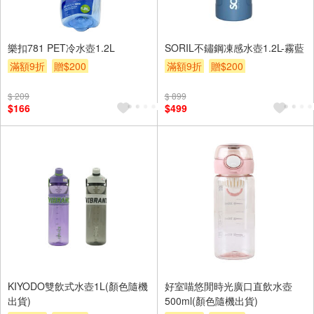
樂扣781 PET冷水壺1.2L
SORIL不鏽鋼凍感水壺1.2L-霧藍
滿額9折
贈$200
滿額9折
贈$200
$ 209
$ 899
$166
$499
KIYODO雙飲式水壺1L(顏色隨機
好室喵悠閒時光廣口直飲水壺
出貨)
500ml(顏色隨機出貨)