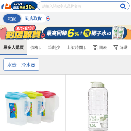
宅配
到店取貨
最多人購買
價格↓
筆劃少
上架時間↓
圖表
篩選
水壺．冷水壺