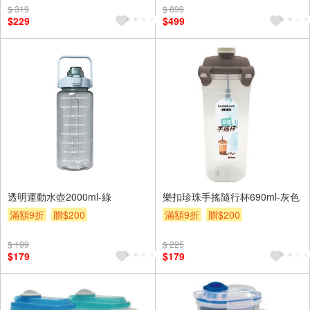
$ 319
$ 899
$229
$499
透明運動水壺2000ml-綠
樂扣珍珠手搖隨行杯690ml-灰色
滿額9折
贈$200
滿額9折
贈$200
$ 199
$ 225
$179
$179