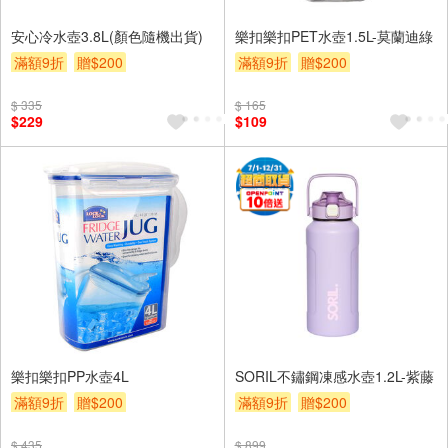
安心冷水壺3.8L(顏色隨機出貨)
樂扣樂扣PET水壺1.5L-莫蘭迪綠
滿額9折
贈$200
滿額9折
贈$200
$ 335
$ 165
$229
$109
樂扣樂扣PP水壺4L
SORIL不鏽鋼凍感水壺1.2L-紫藤
滿額9折
贈$200
滿額9折
贈$200
$ 435
$ 899