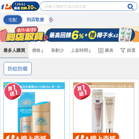
宅配
到店取貨
最多人購買
價格↓
筆劃少
上架時間↓
圖表
篩選
防蚊防曬