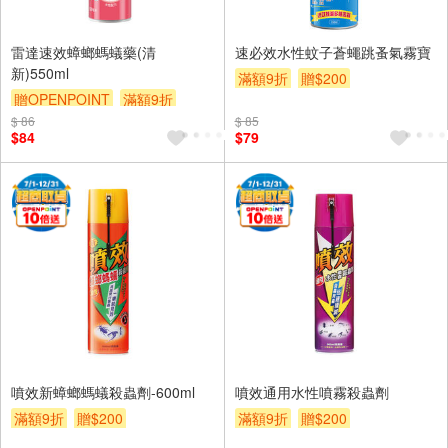
雷達速效蟑螂螞蟻藥(清
速必效水性蚊子蒼蠅跳蚤氣霧寶
新)550ml
滿額9折
贈$200
贈OPENPOINT
滿額9折
$ 86
贈$200
$ 85
$84
$79
噴效新蟑螂螞蟻殺蟲劑-600ml
噴效通用水性噴霧殺蟲劑
滿額9折
贈$200
滿額9折
贈$200