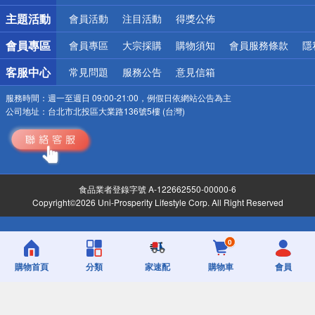
詐騙網頁！請小心！
主題活動
會員活動
注目活動
得獎公佈
會員專區
會員專區
大宗採購
購物須知
會員服務條款
隱
客服中心
常見問題
服務公告
意見信箱
服務時間：
週一至週日 09:00-21:00，例假日依網站公告為主
公司地址：
台北市北投區大業路136號5樓 (台灣)
食品業者登錄字號 A-122662550-00000-6
Copyright©2026 Uni-Prosperity Lifestyle Corp. All Right Reserved
0
購物首頁
分類
家速配
購物車
會員