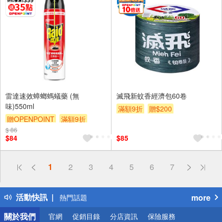
雷達速效蟑螂螞蟻藥 (無
滅飛新蚊香經濟包60卷
味)550ml
滿額9折
贈$200
贈OPENPOINT
滿額9折
$ 86
贈$200
$84
$85
偏遠地區配送
1
2
3
4
5
6
7
詐騙網頁！請小心！
得獎公告
活動快訊
more
熱門話題
銀行優惠
關於我們
官網
促銷目錄
分店資訊
保險服務
偏遠地區配送