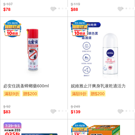
$ 107
$ 119
$78
$88
必安住跳蚤蟑螂藥600ml
妮維雅止汗爽身乳液乾適活力
滿額9折
贈$200
滿額9折
贈$200
$ 92
$ 249
$83
$139