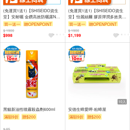
(免運買1送1)【SHISEIDO資生
(免運買1送1)【SHISEIDO資生
堂】安耐曬 金鑽高效防曬露NA
堂】怡麗絲爾 膠原彈潤多效美肌
5X版 60ml 公司貨(下單數量請下
乳SPF50+ 35ml 公司貨(下單數
買一送一
贈OPENPOINT
買一送一
贈OPENPOINT
雙數)
量請下雙數)
$ 1900
$ 1900
$998
$1,199
10入
黑貓新油性噴霧殺蟲劑600ml
安德生蟑愛呷-粘蟑屋
滿額9折
贈$200
滿額9折
贈$200
$ 85