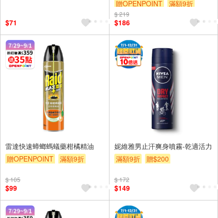
贈OPENPOINT
滿額9折
$ 219
贈$200
$71
$186
雷達快速蟑螂螞蟻藥柑橘精油
妮維雅男止汗爽身噴霧-乾適活力
贈OPENPOINT
滿額9折
滿額9折
贈$200
贈$200
$ 105
$ 172
$99
$149