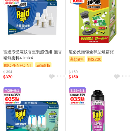
雷達液體電蚊香重裝超值組-無香
速必效頑強全釋型煙霧寶
精無染料41mlx4
滿額9折
贈$200
贈OPENPOINT
滿額9折
$ 394
贈$200
$ 169
$370
$150