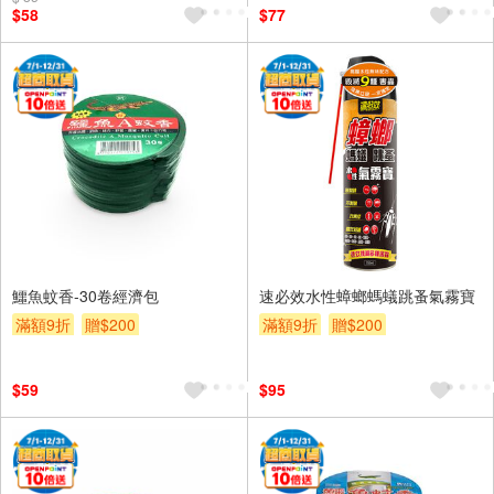
$58
$77
鱷魚蚊香-30卷經濟包
速必效水性蟑螂螞蟻跳蚤氣霧寶
滿額9折
贈$200
滿額9折
贈$200
$59
$95