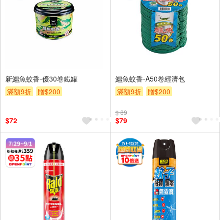
新鱷魚蚊香-優30卷鐵罐
鱷魚蚊香-A50卷經濟包
滿額9折
贈$200
滿額9折
贈$200
$ 89
$72
$79