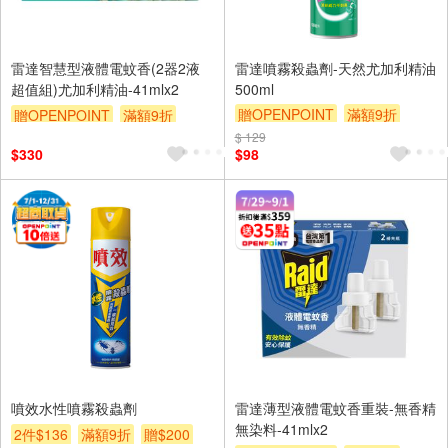
雷達智慧型液體電蚊香(2器2液
雷達噴霧殺蟲劑-天然尤加利精油
超值組)尤加利精油-41mlx2
500ml
贈OPENPOINT
滿額9折
贈OPENPOINT
滿額9折
贈$200
贈$200
$ 129
$330
$98
噴效水性噴霧殺蟲劑
雷達薄型液體電蚊香重裝-無香精
無染料-41mlx2
2件$136
滿額9折
贈$200