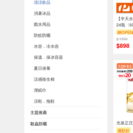
清涼飲品
消暑冰品
【半天水
戲水用品
24瓶〈6
贈OPEN
防蚊防曬
$ 1560
$898
水壺．冷水壺
保溫．保冰容器
夏日保養
涼感衛生棉
溼紙巾
涼鞋．拖鞋
主題推薦
光泉正庄冬
殺蟲防曬
滿額折