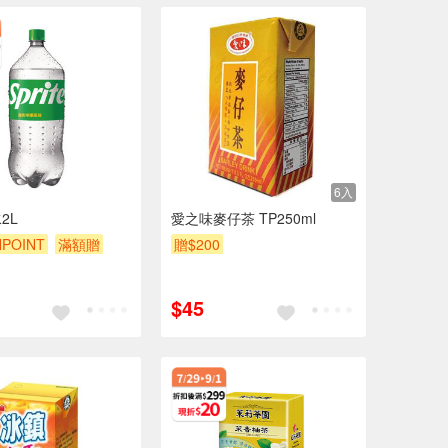
6入
2L
愛之味麥仔茶 TP250ml
POINT
滿額贈
贈$200
$45