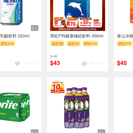
6入
6入
酸飲料 320ml
黑松FIN健康補給飲料-300ml
泰山冰鎮
贈$200
滿額贈
滿額折
贈$200
贈$200
$ 48
$43
$45
6入
4入