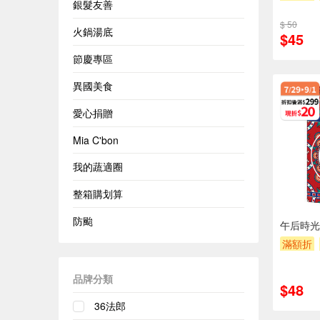
銀髮友善
$ 50
火鍋湯底
$45
節慶專區
異國美食
愛心捐贈
Mia C'bon
我的蔬適圈
整箱購划算
防颱
午后時光
滿額折
品牌分類
$48
36法郎