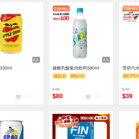
6入
4入
30ml
健酪乳酸氣泡飲料580ml
雪碧汽水
滿額折
贈$200
贈OPEN
贈$200
$ 96
$ 50
$80
$39