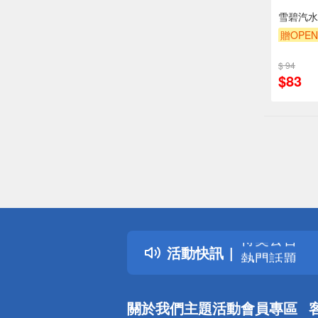
雪碧汽水3
贈OPEN
贈$200
$ 94
$83
偏遠地區配
詐騙網頁！
得獎公告
活動快訊
熱門話題
銀行優惠
偏遠地區配
關於我們
主題活動
會員專區
詐騙網頁！