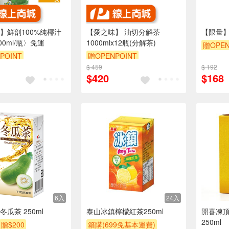
】鮮剖100%純椰汁
【愛之味】 油切分解茶
【限量】舒
00ml/瓶〉免運
1000mlx12瓶(分解茶)
贈OPEN
POINT
贈OPENPOINT
$ 459
$ 192
$420
$168
6入
24入
瓜茶 250ml
泰山冰鎮檸檬紅茶250ml
開喜凍頂
250ml
贈$200
箱購(699免基本運費)