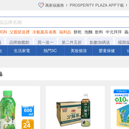
萬家福服務
PROSPERITY PLAZA APP下載
IGN
父親節送禮
冷氣最高省萬
福利品
餅乾
泡麵
飲料
中元拜拜
義
洋芋片
城
品牌旗艦館
買一送一
第二件五折
點數加碼送
檔期
泡
生活家電
熱門3C
美妝個清
嬰童保健
品