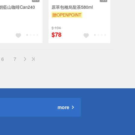
朗藍山咖啡Can240
原萃包種烏龍茶580ml
贈OPENPOINT
贈OPENPOINT
滿額贈
$ 104
贈$200
$78
6
7
more