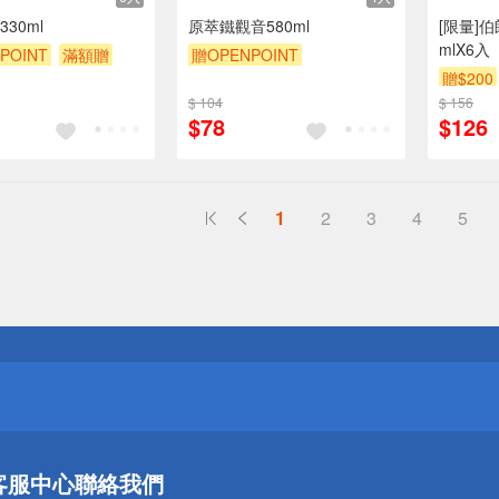
30ml
原萃鐵觀音580ml
[限量]伯
mlX6入
POINT
滿額贈
贈OPENPOINT
贈$200
贈OPENPOINT
滿額贈
$ 104
$ 156
贈$200
$78
$126
1
2
3
4
5
送
請小心！
送
客服中心
聯絡我們
請小心！