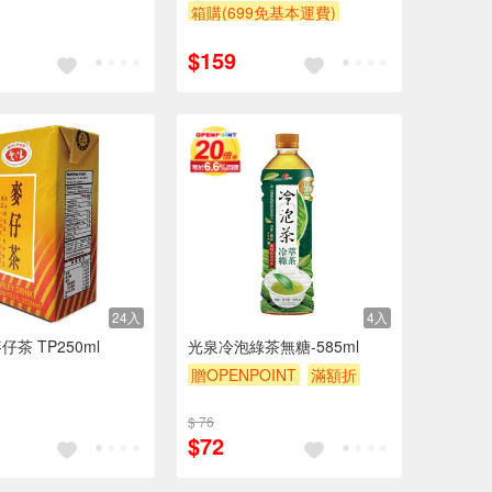
箱購(699免基本運費)
贈$200
$159
24入
4入
茶 TP250ml
光泉冷泡綠茶無糖-585ml
贈OPENPOINT
滿額折
贈$200
$ 76
$72