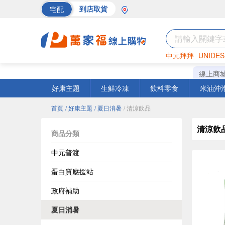
宅配
到店取貨
中元拜拜
UNIDES
巧克力
罐頭
海苔
線上商
好康主題
生鮮冷凍
飲料零食
米油沖
首頁
/ 好康主題
/ 夏日消暑
/ 清涼飲品
清涼飲
商品分類
中元普渡
蛋白質應援站
政府補助
夏日消暑