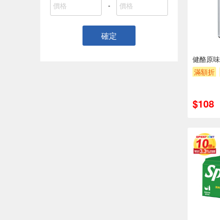
-
確定
健酪原味乳
滿額折
$108