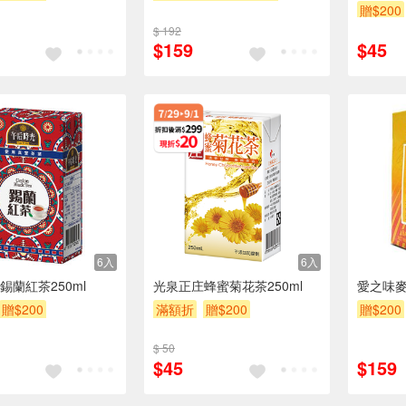
贈$200
贈$200
$ 192
$159
$45
6入
6入
錫蘭紅茶250ml
光泉正庄蜂蜜菊花茶250ml
愛之味麥仔
贈$200
滿額折
贈$200
贈$200
$ 50
$45
$159