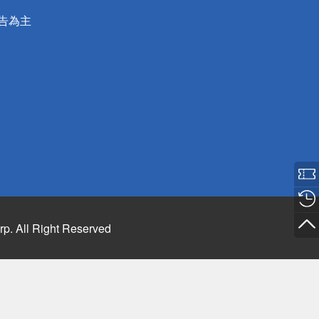
公告為主
rp. All Right Reserved