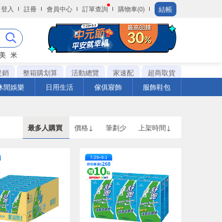
結帳
登入
註冊
會員中心
訂單查詢
購物車(0)
美
米
促銷
整箱購划算
活動總覽
家速配
超商取貨
休閒娛樂
日用生活
傢俱寢飾
服飾鞋包
最多人購買
價格↓
筆劃少
上架時間↓