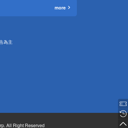
more
公告為主
rp. All Right Reserved