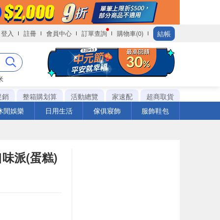
結帳
登入
註冊
會員中心
訂單查詢
購物車(0)
米
促銷
整箱購划算
活動總覽
家速配
超商取貨
休閒娛樂
日用生活
傢俱寢飾
服飾鞋包
奶口味派(蛋糕)