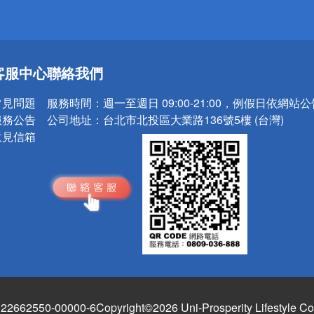
送
客服中心
聯絡我們
請小心！
常見問題
服務時間：
週一至週日 09:00-21:00，例假日依網站
服務公告
公司地址：
台北市北投區大業路136號5樓 (台灣)
意見信箱
662550-00000-6
Copyright©2026 Uni-Prosperity Lifestyle Co