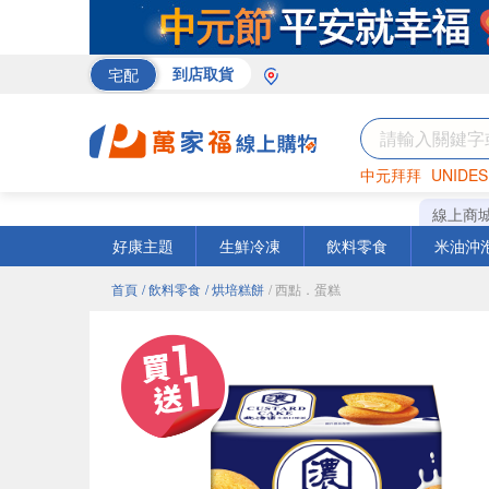
宅配
到店取貨
中元拜拜
UNIDES
巧克力
罐頭
咖啡
線上商
好康主題
生鮮冷凍
飲料零食
米油沖
首頁
/ 飲料零食
/ 烘培糕餅
/ 西點．蛋糕