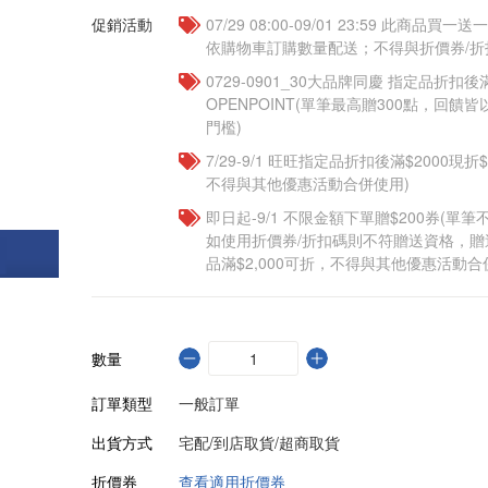
促銷活動
07/29 08:00-09/01 23:59 此商品
依購物車訂購數量配送；不得與折價券/折
0729-0901_30大品牌同慶 指定品折扣後滿
OPENPOINT(單筆最高贈300點，回
門檻)
7/29-9/1 旺旺指定品折扣後滿$2000現折
不得與其他優惠活動合併使用)
即日起-9/1 不限金額下單贈$200券(單
如使用折價券/折扣碼則不符贈送資格，
品滿$2,000可折，不得與其他優惠活動合
數量
訂單類型
一般訂單
出貨方式
宅配/到店取貨/超商取貨
折價券
查看適用折價券