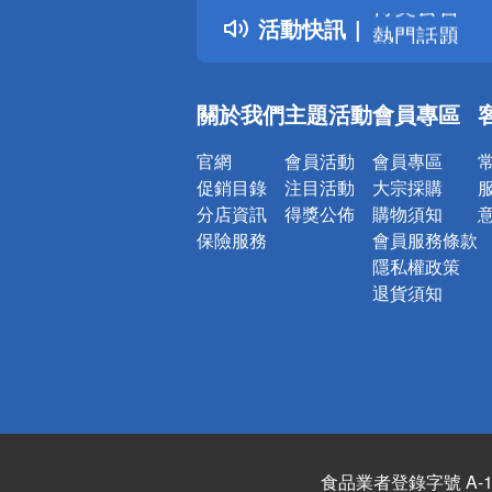
活動快訊
熱門話題
銀行優惠
偏遠地區配
關於我們
主題活動
會員專區
詐騙網頁！
官網
會員活動
會員專區
促銷目錄
注目活動
大宗採購
分店資訊
得獎公佈
購物須知
保險服務
會員服務條款
隱私權政策
退貨須知
食品業者登錄字號 A-122