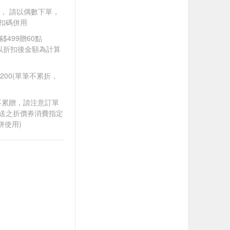
買一送一， 請以偶數下單，
扣碼併用
$499贈60點
饋皆以折扣後金額為計算
$200(單筆不累折，
筆不累贈，請注意訂單
贈送之折價券消費指定
併使用)