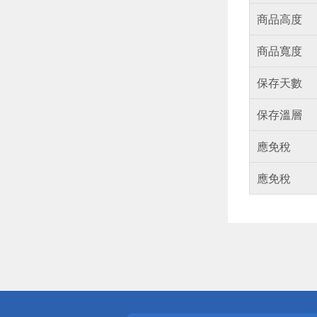
商品高度
商品寬度
保存天數
保存溫層
應免稅
應免稅
偏遠地區配
詐騙網頁！
得獎公告