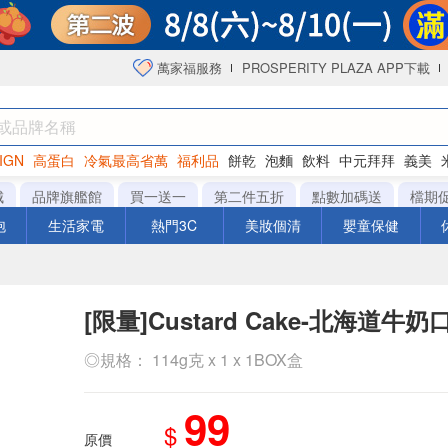
萬家福服務
PROSPERITY PLAZA APP下載
IGN
高蛋白
冷氣最高省萬
福利品
餅乾
泡麵
飲料
中元拜拜
義美
海苔
城
品牌旗艦館
買一送一
第二件五折
點數加碼送
檔期
泡
生活家電
熱門3C
美妝個清
嬰童保健
[限量]Custard Cake-北海道牛
◎規格： 114g克 x 1 x 1BOX盒
99
$
原價