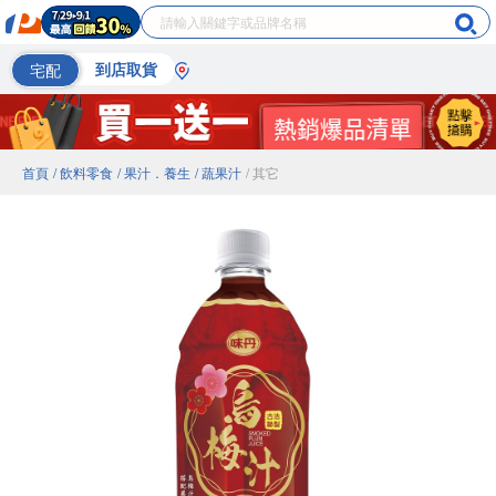
宅配
到店取貨
首頁
/ 飲料零食
/ 果汁．養生
/ 蔬果汁
/ 其它