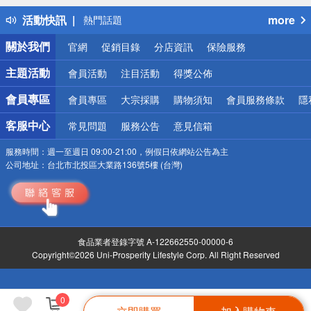
得獎公告
活動快訊
more
熱門話題
銀行優惠
關於我們
官網
促銷目錄
分店資訊
保險服務
偏遠地區配送
詐騙網頁！請小心！
主題活動
會員活動
注目活動
得獎公佈
會員專區
會員專區
大宗採購
購物須知
會員服務條款
隱
客服中心
常見問題
服務公告
意見信箱
服務時間：
週一至週日 09:00-21:00，例假日依網站公告為主
公司地址：
台北市北投區大業路136號5樓 (台灣)
食品業者登錄字號 A-122662550-00000-6
Copyright©2026 Uni-Prosperity Lifestyle Corp. All Right Reserved
0