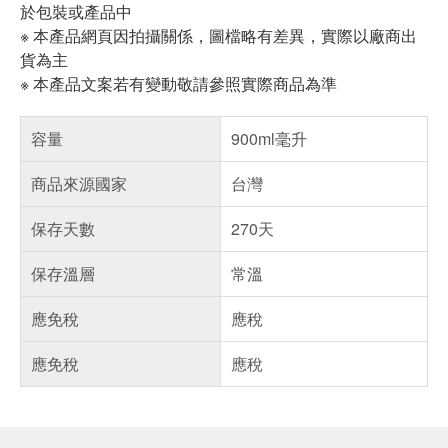
於包裝或產品中
※ 本產品網頁因拍攝關係，圖檔略有差異，實際以廠商出
貨為主
※ 本產品文案若有變動敬請參照實際商品為準
容量
900ml毫升
商品來源國家
台灣
保存天數
270天
保存溫層
常溫
應免稅
應稅
應免稅
應稅
偏遠地區配送
詐騙網頁！請小心！