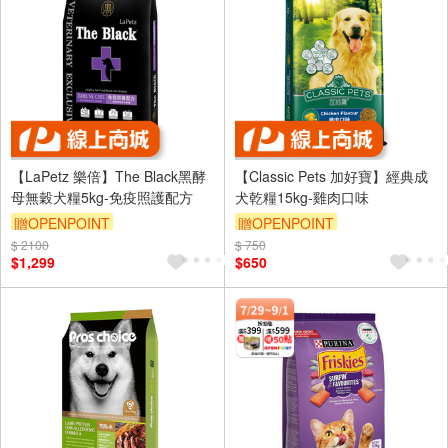
【LaPetz 樂倍】The Black黑酵
【Classic Pets 加好寶】經典成
母無穀犬糧5kg-免疫照護配方
犬乾糧15kg-雞肉口味
贈OPENPOINT
贈OPENPOINT
$ 2100
訂單滿 2000 元折抵 100元
$ 750
訂單滿999享95折
$1,299
$650
（運費不算在 2000 元的範圍
內）