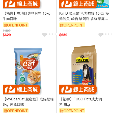
【福壽】在地經典狗飼料 15kg-
Kin D 國王貓 活力貓糧 10KG 極
牛肉口味
鮮鮪魚 成貓 貓飼料 多貓家庭首
選 國王貓飼料
贈OPENPOINT
贈OPENPOINT
$ 800
訂單滿999享95折
$629
$659
【MyDearCat 親密貓】成貓貓糧
【福壽】FUSO Pets成犬飼
8kg-鮪魚口味
料-8kg
贈OPENPOINT
贈OPENPOINT