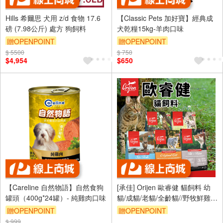
Hills 希爾思 犬用 z/d 食物 17.6
【Classic Pets 加好寶】經典成
磅 (7.98公斤) 處方 狗飼料
犬乾糧15kg-羊肉口味
贈OPENPOINT
贈OPENPOINT
$ 5500
$ 750
訂單滿999享95折
$4,954
$650
【Careline 自然物語】自然食狗
[承佳] Orijen 歐睿健 貓飼料 幼
罐頭（400g*24罐）- 純雞肉口味
貓/成貓/老貓/全齡貓//野牧鮮雞/
挑嘴 無穀貓糧
贈OPENPOINT
贈OPENPOINT
$ 999
訂單滿999享95折