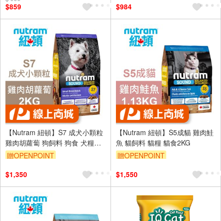
$859
$984
【Nutram 紐頓】S7 成犬小顆粒
【Nutram 紐頓】S5成貓 雞肉鮭
雞肉胡蘿蔔 狗飼料 狗食 犬糧
魚 貓飼料 貓糧 貓食2KG
2KG
贈OPENPOINT
贈OPENPOINT
$1,350
$1,550