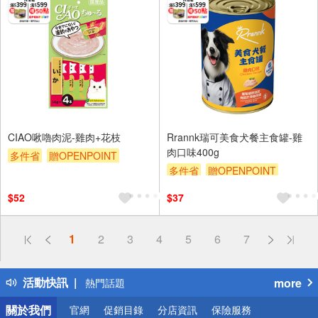
CIAO啾嚕肉泥-雞肉+花枝
Rrannk瑞可美食犬餐主食罐-雞
肉口味400g
多件省
贈OPENPOINT
多件省
贈OPENPOINT
滿額贈
滿額9折
贈$200
滿額贈
滿額9折
贈$200
$52
$37
偏遠地區配送
1
2
3
4
5
6
7
詐騙網頁！請小心！
得獎公告
活動快訊
more
熱門話題
銀行優惠
關於我們
官網
促銷目錄
分店資訊
保險服務
偏遠地區配送