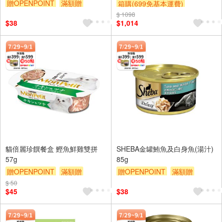
贈OPENPOINT
滿額贈
箱購(699免基本運費)
滿額9折
贈$200
$ 1098
贈OPENPOINT
贈$200
$38
$1,014
貓倍麗珍饌餐盒 鰹魚鮮雞雙拼
SHEBA金罐鮪魚及白身魚(湯汁)
57g
85g
贈OPENPOINT
滿額贈
贈OPENPOINT
滿額贈
滿額9折
贈$200
滿額9折
贈$200
$ 50
$45
$38