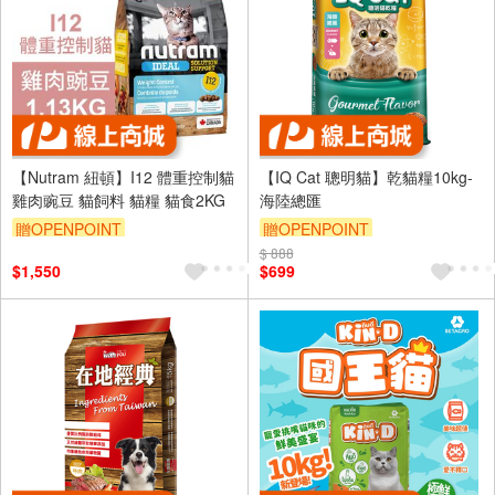
【Nutram 紐頓】I12 體重控制貓
【IQ Cat 聰明貓】乾貓糧10kg-
雞肉豌豆 貓飼料 貓糧 貓食2KG
海陸總匯
贈OPENPOINT
贈OPENPOINT
$ 888
訂單滿999享95折
$1,550
$699