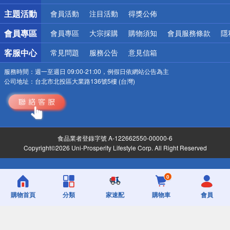
詐騙網頁！請小心！
主題活動
會員活動
注目活動
得獎公佈
會員專區
會員專區
大宗採購
購物須知
會員服務條款
隱
客服中心
常見問題
服務公告
意見信箱
服務時間：
週一至週日 09:00-21:00，例假日依網站公告為主
公司地址：
台北市北投區大業路136號5樓 (台灣)
食品業者登錄字號 A-122662550-00000-6
Copyright©2026 Uni-Prosperity Lifestyle Corp. All Right Reserved
0
購物首頁
分類
家速配
購物車
會員