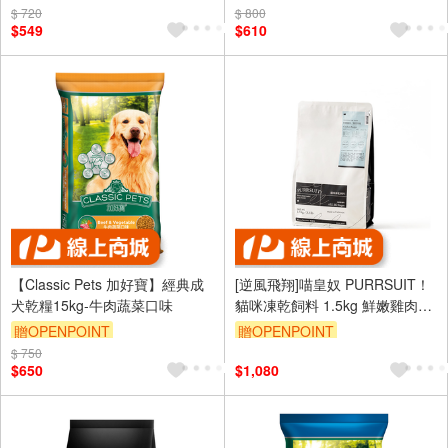
$ 720
訂單滿699享95折
$ 800
訂單滿999享95折
$549
$610
【Classic Pets 加好寶】經典成
[逆風飛翔]喵皇奴 PURRSUIT！
犬乾糧15kg-牛肉蔬菜口味
貓咪凍乾飼料 1.5kg 鮮嫩雞肉╱
腸胃保健
贈OPENPOINT
贈OPENPOINT
$ 750
訂單滿999享95折
$650
$1,080