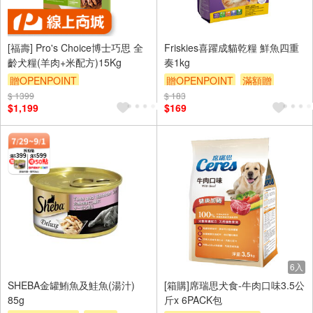
[福壽] Pro's Choice博士巧思 全
Friskies喜躍成貓乾糧 鮮魚四重
齡犬糧(羊肉+米配方)15Kg
奏1kg
贈OPENPOINT
贈OPENPOINT
滿額贈
$ 1399
訂單滿 2000 元折抵 100元
$ 183
滿額9折
贈$200
$1,199
$169
（運費不算在 2000 元的範圍
內）
6入
SHEBA金罐鮪魚及鮭魚(湯汁)
[箱購]席瑞思犬食-牛肉口味3.5公
85g
斤x 6PACK包