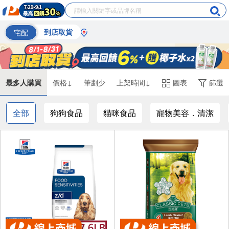
宅配
到店取貨
最多人購買
價格↓
筆劃少
上架時間↓
圖表
篩選
全部
狗狗食品
貓咪食品
寵物美容．清潔