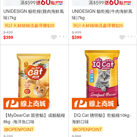
UNIDESIGN 貓乾糧(雞肉海鮮風
UNIDESIGN 貓乾糧(牛肉海鮮風
味)7kg
味)7kg
另計大材積物流處理費$20
另計大材積物流處理費$20
$ 439
贈OPENPOINT
贈$200
$ 439
贈OPENPOINT
贈$200
$399
$399
【MyDearCat 親密貓】成貓貓糧
【IQ Cat 聰明貓】乾貓糧10kg-
8kg -海洋魚口味
海鮮口味
贈OPENPOINT
贈OPENPOINT
$ 720
訂單滿699享95折
$ 888
訂單滿999享95折