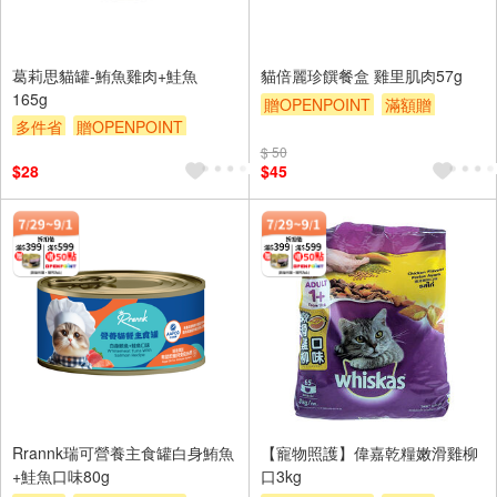
葛莉思貓罐-鮪魚雞肉+鮭魚
貓倍麗珍饌餐盒 雞里肌肉57g
165g
贈OPENPOINT
滿額贈
多件省
贈OPENPOINT
贈$200
滿額贈
贈$200
$ 50
$28
$45
Rrannk瑞可營養主食罐白身鮪魚
【寵物照護】偉嘉乾糧嫩滑雞柳
+鮭魚口味80g
口3kg