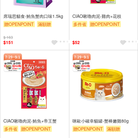
席瑞思貓食-鮪魚蟹肉口味1.5kg
CIAO啾嚕肉泥-雞肉+花枝
贈OPENPOINT
滿額贈
多件省
贈OPENPOINT
贈$200
滿額贈
贈$200
$ 163
$151
$52
CIAO啾嚕肉泥-鮪魚+帝王蟹
咪歐小確幸貓罐-蟹棒嫩雞80g
多件省
贈OPENPOINT
贈OPENPOINT
滿額贈
滿額贈
贈$200
贈$200