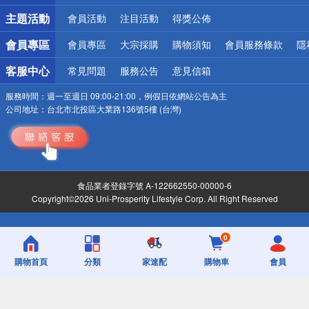
詐騙網頁！請小心！
主題活動
會員活動
注目活動
得獎公佈
會員專區
會員專區
大宗採購
購物須知
會員服務條款
隱
客服中心
常見問題
服務公告
意見信箱
服務時間：
週一至週日 09:00-21:00，例假日依網站公告為主
公司地址：
台北市北投區大業路136號5樓 (台灣)
食品業者登錄字號 A-122662550-00000-6
Copyright©2026 Uni-Prosperity Lifestyle Corp. All Right Reserved
0
購物首頁
分類
家速配
購物車
會員