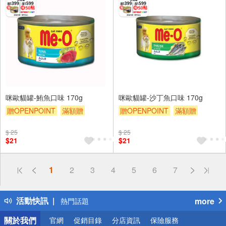
咪歐貓罐-鮪魚口味 170g
咪歐貓罐-沙丁魚口味 170g
贈OPENPOINT
滿額贈
贈OPENPOINT
滿額贈
贈$200
贈$200
$ 25
$ 25
$21
$21
偏遠地區配送
1
2
3
4
5
6
7
詐騙網頁！請小心！
得獎公告
活動快訊
more
熱門話題
銀行優惠
關於我們
官網
促銷目錄
分店資訊
保險服務
偏遠地區配送