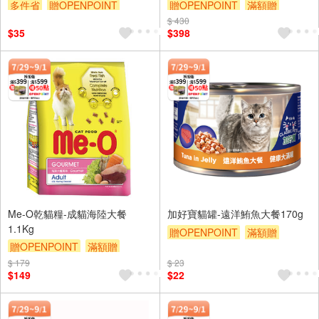
多件省
贈OPENPOINT
贈OPENPOINT
滿額贈
滿額贈
贈$200
$ 430
贈$200
$35
$398
Me-O乾貓糧-成貓海陸大餐
加好寶貓罐-遠洋鮪魚大餐170g
1.1Kg
贈OPENPOINT
滿額贈
贈OPENPOINT
滿額贈
贈$200
贈$200
$ 179
$ 23
$149
$22