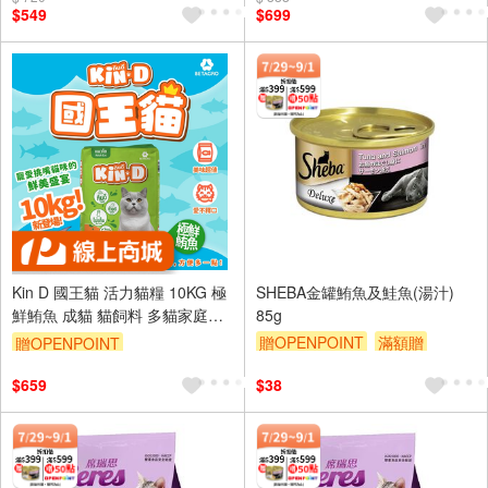
$549
$699
Kin D 國王貓 活力貓糧 10KG 極
SHEBA金罐鮪魚及鮭魚(湯汁)
鮮鮪魚 成貓 貓飼料 多貓家庭首
85g
選 國王貓飼料
贈OPENPOINT
滿額贈
贈OPENPOINT
贈$200
$659
$38