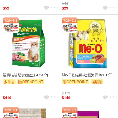
$ 33
$52
$29
福壽喵喵貓食(鮪魚) 4.54Kg
Me-O乾貓糧-幼貓海洋魚1.1KG
多件省
贈OPENPOINT
贈OPENPOINT
滿額贈
滿額贈
贈$200
贈$200
$ 179
$419
$149