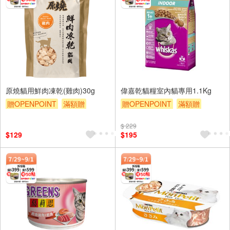
原燒貓用鮮肉凍乾(雞肉)30g
偉嘉乾貓糧室內貓專用1.1Kg
贈OPENPOINT
滿額贈
贈OPENPOINT
滿額贈
贈$200
贈$200
$ 229
$129
$195