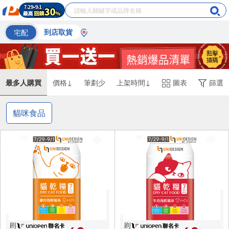
宅配
到店取貨
最多人購買
價格↓
筆劃少
上架時間↓
圖表
篩選
貓咪食品