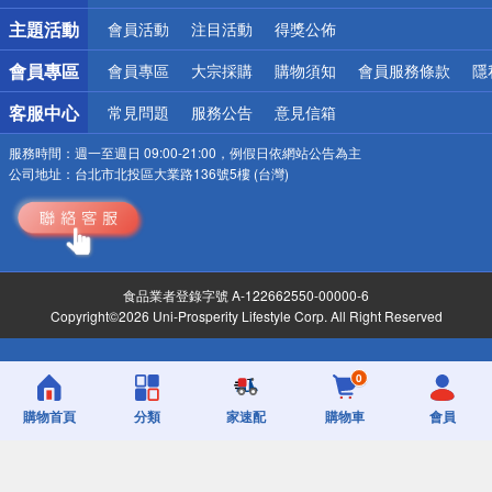
詐騙網頁！請小心！
主題活動
會員活動
注目活動
得獎公佈
會員專區
會員專區
大宗採購
購物須知
會員服務條款
隱
客服中心
常見問題
服務公告
意見信箱
服務時間：
週一至週日 09:00-21:00，例假日依網站公告為主
公司地址：
台北市北投區大業路136號5樓 (台灣)
食品業者登錄字號 A-122662550-00000-6
Copyright©2026 Uni-Prosperity Lifestyle Corp. All Right Reserved
0
購物首頁
分類
家速配
購物車
會員