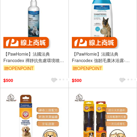
【PawHomie】法國法典
【PawHomie】法國法典
Francodex 禪靜抗焦慮環境噴
Francodex 強韌毛囊沐浴露-犬
霧-貓
用
贈OPENPOINT
贈OPENPOINT
$500
$500