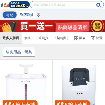
宅配
到店取貨
最多人購買
價格↓
筆劃少
上架時間↓
圖表
篩選
貓狗用品．玩具