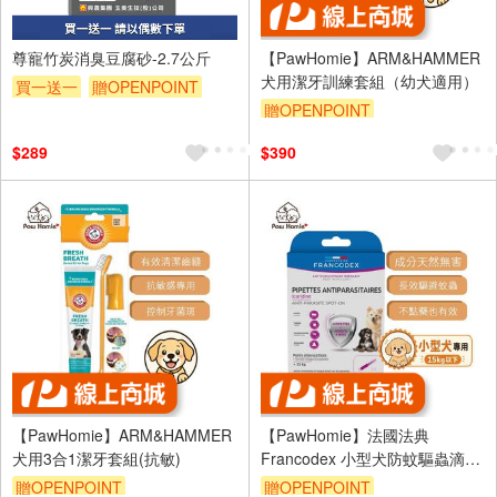
尊寵竹炭消臭豆腐砂-2.7公斤
【PawHomie】ARM&HAMMER
犬用潔牙訓練套組（幼犬適用）
買一送一
贈OPENPOINT
贈OPENPOINT
贈$200
$289
$390
【PawHomie】ARM&HAMMER
【PawHomie】法國法典
犬用3合1潔牙套組(抗敏)
Francodex 小型犬防蚊驅蟲滴劑
（15kg以下）犬用 防蚤 防壁蝨
贈OPENPOINT
贈OPENPOINT