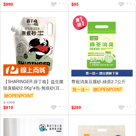
$990
$95
【SHARINGER 薛丁格】益生菌
尊寵消臭豆腐砂-綠茶2.7公斤
除臭貓砂2.5Kg*4包-無痕砂(豆腐
買一送一
贈OPENPOINT
砂＋木薯砂)
贈OPENPOINT
贈$200
$ 1099
$919
$289