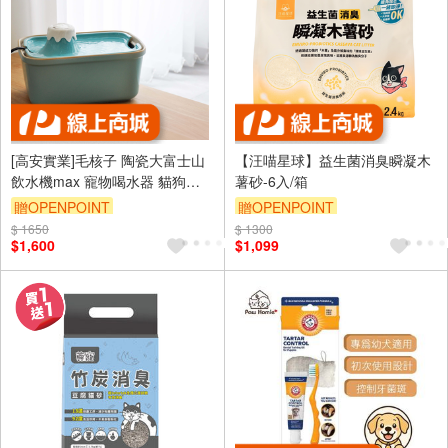
[高安實業]毛核子 陶瓷大富士山
【汪喵星球】益生菌消臭瞬凝木
飲水機max 寵物喝水器 貓狗飲
薯砂-6入/箱
水機2200ml
贈OPENPOINT
贈OPENPOINT
$ 1650
$ 1300
訂單滿 2000 元折抵 100元
$1,600
$1,099
（運費不算在 2000 元的範圍
內）