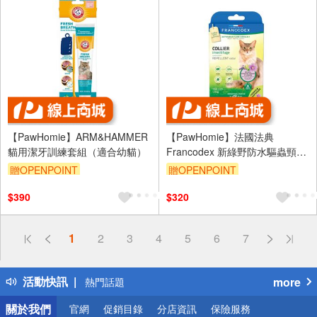
【PawHomie】ARM&HAMMER
【PawHomie】法國法典
貓用潔牙訓練套組（適合幼貓）
Francodex 新綠野防水驅蟲頸圈
（貓用2kg以上）防跳蚤 壁蝨 長
贈OPENPOINT
贈OPENPOINT
效 防蚊 防水 驅蟲 項圈
$390
$320
偏遠地區配送
1
2
3
4
5
6
7
詐騙網頁！請小心！
得獎公告
活動快訊
more
熱門話題
銀行優惠
關於我們
官網
促銷目錄
分店資訊
保險服務
偏遠地區配送