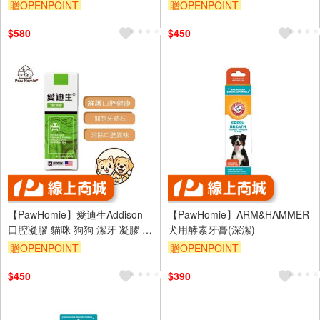
（犬用）
眼護理・淚痕清潔・日常眼部保
贈OPENPOINT
贈OPENPOINT
養
$580
$450
【PawHomie】愛迪生Addison
【PawHomie】ARM&HAMMER
口腔凝膠 貓咪 狗狗 潔牙 凝膠 刷
犬用酵素牙膏(深潔)
牙 口腔 口臭 清潔 牙膏 牙結石
贈OPENPOINT
贈OPENPOINT
$450
$390