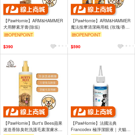
【PawHomie】ARM&HAMMER
【PawHomie】ARM&HAMMER
犬用酵素牙膏(除垢)
魔法按摩清潔兩用梳 (玫瑰/香草)
寵物 寵物梳子 狗狗梳子 順毛梳
贈OPENPOINT
贈OPENPOINT
開結梳
$390
$590
【PawHomie】Burt's Bees蘋果
【PawHomie】法國法典
迷迭香除臭乾洗護毛素潔膚水
Francodex 極淨潔眼液｜犬貓潔