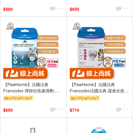
防蚊 體外驅蟲 寵物
$500
$650
【PawHomie】法國法典
【PawHomie】法國法典
Francodex 禪靜抗焦慮滴劑-貓
Francodex法國法典 護盾全效防
>2kg
蚊驅蟲滴劑中型犬(15~30kg)犬
贈OPENPOINT
贈OPENPOINT
用 防蚤 防壁蝨 防蚊
$650
$710