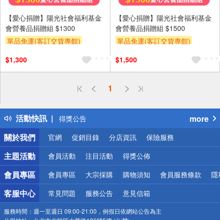
【愛心捐贈】陽光社會福利基金
【愛心捐贈】陽光社會福利基金
會營養品捐贈組 $1300
會營養品捐贈組 $1500
單品免運(客訂交貨專館)
單品免運(客訂交貨專館)
$1,300
$1,500
1
偏遠地區配送
詐騙網頁！請小心！
活動快訊
more
得獎公告
熱門話題
關於我們
官網
促銷目錄
分店資訊
保險服務
銀行優惠
偏遠地區配送
主題活動
會員活動
注目活動
得獎公佈
詐騙網頁！請小心！
會員專區
會員專區
大宗採購
購物須知
會員服務條款
隱
客服中心
常見問題
服務公告
意見信箱
服務時間：
週一至週日 09:00-21:00，例假日依網站公告為主