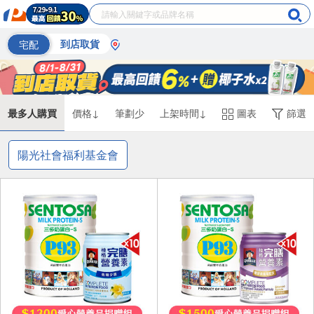
宅配
到店取貨
最多人購買
價格↓
筆劃少
上架時間↓
圖表
篩選
陽光社會福利基金會