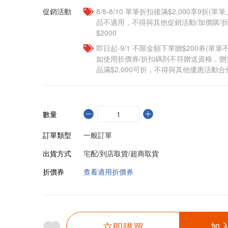
促銷活動
8/8-8/10 單筆折扣後滿$2,000享9折(單
品不適用，不得與其他促銷活動/加價購/折
$2000
即日起-9/1 不限金額下單贈$200券(單
如使用折價券/折扣碼則不符贈送資格，
品滿$2,000可折，不得與其他優惠活動合
數量
訂單類型
一般訂單
出貨方式
宅配/到店取貨/超商取貨
折價券
查看適用折價券
立即購買
加