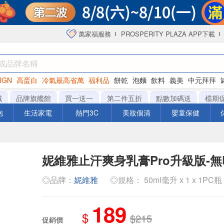
萬家福服務
PROSPERITY PLAZA APP下載
IGN
高蛋白
冷氣最高省萬
福利品
餅乾
泡麵
飲料
義美
中元拜拜
咖啡
城
品牌旗艦館
買一送一
第二件五折
點數加碼送
檔期
泡
生活家電
熱門3C
美妝個清
嬰童保健
妮維雅止汗爽身乳膏Pro升級版-
◎品牌：
妮維雅
◎規格： 50ml毫升 x 1 x 1PC瓶
189
$
$215
促銷價