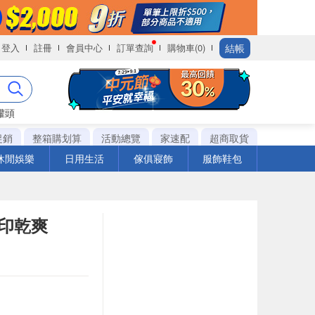
結帳
登入
註冊
會員中心
訂單查詢
購物車(0)
罐頭
促銷
整箱購划算
活動總覽
家速配
超商取貨
休閒娛樂
日用生活
傢俱寢飾
服飾鞋包
無印乾爽