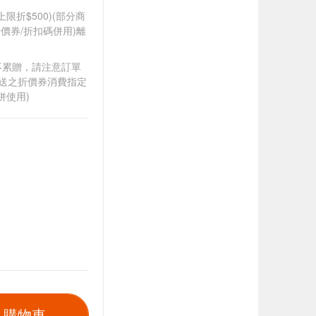
筆上限折$500)(部分商
價券/折扣碼併用)離
筆不累贈，請注意訂單
贈送之折價券消費指定
併使用)
入購物車