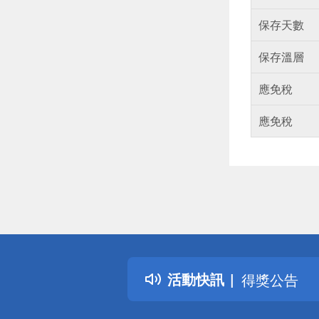
保存天數
保存溫層
應免稅
應免稅
偏遠地區配
詐騙網頁！
得獎公告
活動快訊
熱門話題
銀行優惠