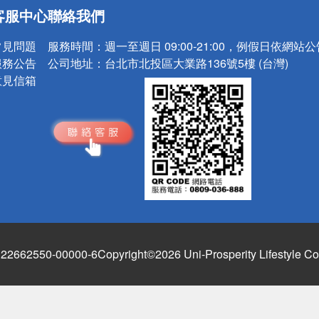
送
客服中心
聯絡我們
請小心！
常見問題
服務時間：
週一至週日 09:00-21:00，例假日依網站
服務公告
公司地址：
台北市北投區大業路136號5樓 (台灣)
意見信箱
662550-00000-6
Copyright©2026 Uni-Prosperity Lifestyle Co