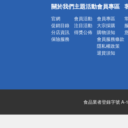
偏遠地區配
關於我們
主題活動
會員專區
詐騙網頁！
官網
會員活動
會員專區
促銷目錄
注目活動
大宗採購
分店資訊
得獎公佈
購物須知
保險服務
會員服務條款
隱私權政策
退貨須知
食品業者登錄字號 A-122