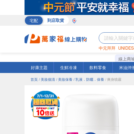
宅配
到店取貨
中元拜拜
UNIDES
米
巧克力
衛生紙
線上商
好康主題
生鮮冷凍
飲料零食
米油沖
首頁
/ 美妝個清
/ 美妝保養
/ 乳液．防曬．保養
/ 爽身噴霧