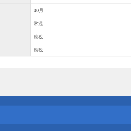
30月
常溫
應稅
應稅
送
請小心！