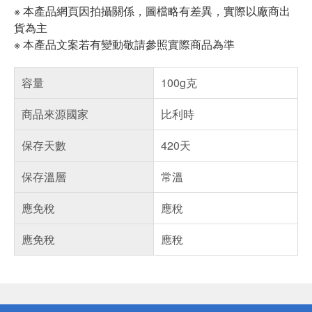
※ 本產品網頁因拍攝關係，圖檔略有差異，實際以廠商出
貨為主
※ 本產品文案若有變動敬請參照實際商品為準
容量
100g克
商品來源國家
比利時
保存天數
420天
保存溫層
常溫
應免稅
應稅
應免稅
應稅
偏遠地區配送
詐騙網頁！請小心！
得獎公告