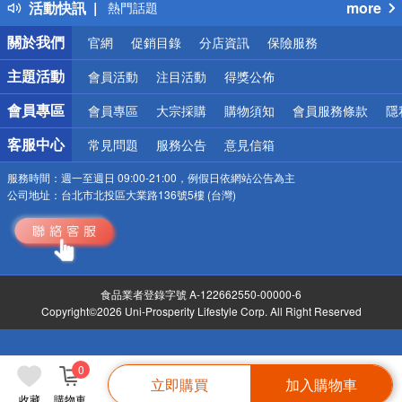
活動快訊
more
熱門話題
銀行優惠
關於我們
官網
促銷目錄
分店資訊
保險服務
偏遠地區配送
詐騙網頁！請小心！
主題活動
會員活動
注目活動
得獎公佈
會員專區
會員專區
大宗採購
購物須知
會員服務條款
隱
客服中心
常見問題
服務公告
意見信箱
服務時間：
週一至週日 09:00-21:00，例假日依網站公告為主
公司地址：
台北市北投區大業路136號5樓 (台灣)
食品業者登錄字號 A-122662550-00000-6
Copyright©2026 Uni-Prosperity Lifestyle Corp. All Right Reserved
0
立即購買
加入購物車
收藏
購物車