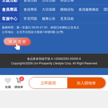
主題活動
會員活動
注目活動
得獎公佈
會員專區
會員專區
大宗採購
購物須知
會員服務條款
隱
客服中心
常見問題
服務公告
意見信箱
服務時間：
週一至週日 09:00-21:00，例假日依網站公告為主
公司地址：
台北市北投區大業路136號5樓 (台灣)
食品業者登錄字號 A-122662550-00000-6
Copyright©2026 Uni-Prosperity Lifestyle Corp. All Right Reserved
0
立即購買
加入購物車
收藏
購物車