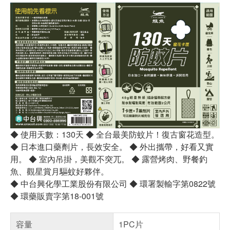
◆ 使用天數：130天 ◆ 全台最美防蚊片！復古窗花造型。
◆ 日本進口藥劑片，長效安全。 ◆ 外出攜帶，好看又實
用。 ◆ 室內吊掛，美觀不突兀。 ◆ 露營烤肉、野餐釣
魚、觀星賞月驅蚊好夥伴。
◆ 中台興化學工業股份有限公司 ◆ 環署製輸字第0822號
◆ 環藥販賣字第18-001號
容量
1PC片