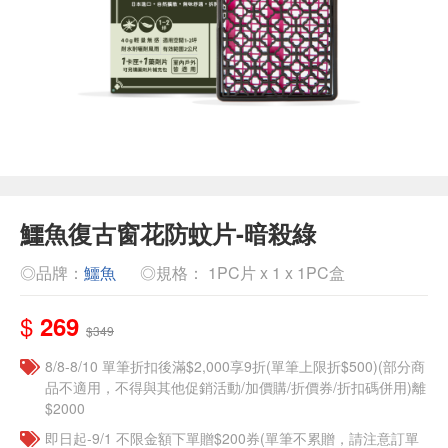
鱷魚復古窗花防蚊片-暗殺綠
◎品牌：
鱷魚
◎規格： 1PC片 x 1 x 1PC盒
$
269
$349
8/8-8/10 單筆折扣後滿$2,000享9折(單筆上限折$500)(部分商
品不適用，不得與其他促銷活動/加價購/折價券/折扣碼併用)離
$2000
即日起-9/1 不限金額下單贈$200券(單筆不累贈，請注意訂單