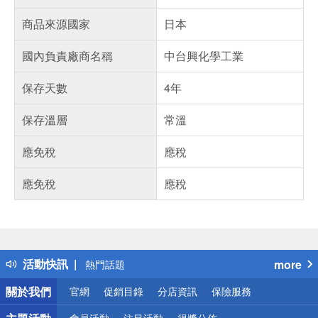
商品來源國家
日本
國內負責廠商名稱
中台興化學工業
保存天數
4年
保存溫層
常溫
應免稅
應稅
應免稅
應稅
偏遠地區配送
詐騙網頁！請小心！
得獎公告
活動快訊
more
熱門話題
銀行優惠
關於我們
官網
促銷目錄
分店資訊
保險服務
偏遠地區配送
詐騙網頁！請小心！