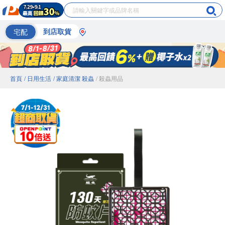
宅配
到店取貨
首頁
/ 日用生活
/ 家庭清潔 殺蟲
/ 殺蟲用品