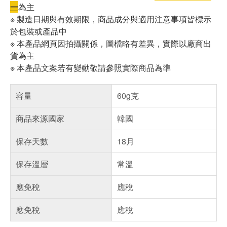
一
為主
※ 製造日期與有效期限，商品成分與適用注意事項皆標示
於包裝或產品中
※ 本產品網頁因拍攝關係，圖檔略有差異，實際以廠商出
貨為主
※ 本產品文案若有變動敬請參照實際商品為準
容量
60g克
商品來源國家
韓國
保存天數
18月
保存溫層
常溫
應免稅
應稅
應免稅
應稅