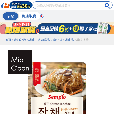
宅配
到店取貨
首頁
/ 米油沖泡
/ 調味．罐頭湯品．南北貨
/ 調味品
/ 調味拌醬