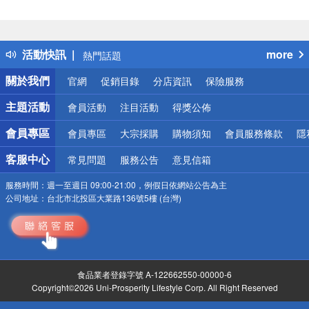
偏遠地區配送
詐騙網頁！請小心！
得獎公告
活動快訊
more
熱門話題
銀行優惠
關於我們
官網
促銷目錄
分店資訊
保險服務
偏遠地區配送
詐騙網頁！請小心！
主題活動
會員活動
注目活動
得獎公佈
會員專區
會員專區
大宗採購
購物須知
會員服務條款
隱
客服中心
常見問題
服務公告
意見信箱
服務時間：
週一至週日 09:00-21:00，例假日依網站公告為主
公司地址：
台北市北投區大業路136號5樓 (台灣)
食品業者登錄字號 A-122662550-00000-6
Copyright©2026 Uni-Prosperity Lifestyle Corp. All Right Reserved