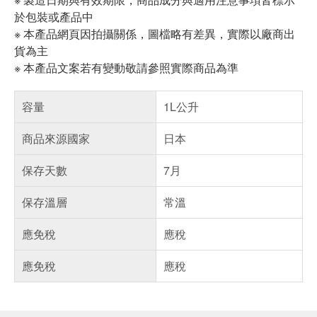
於包裝或產品中
※ 本產品網頁因拍攝關係，圖檔略有差異，實際以廠商出
貨為主
※ 本產品文案若有變動敬請參照實際商品為準
容量
1L公升
商品來源國家
日本
保存天數
7月
保存溫層
常溫
應免稅
應稅
應免稅
應稅
偏遠地區配送
詐騙網頁！請小心！