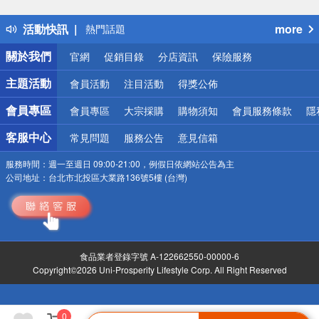
得獎公告
活動快訊
more
熱門話題
銀行優惠
關於我們
官網
促銷目錄
分店資訊
保險服務
偏遠地區配送
詐騙網頁！請小心！
主題活動
會員活動
注目活動
得獎公佈
會員專區
會員專區
大宗採購
購物須知
會員服務條款
隱
客服中心
常見問題
服務公告
意見信箱
服務時間：
週一至週日 09:00-21:00，例假日依網站公告為主
公司地址：
台北市北投區大業路136號5樓 (台灣)
食品業者登錄字號 A-122662550-00000-6
Copyright©2026 Uni-Prosperity Lifestyle Corp. All Right Reserved
0