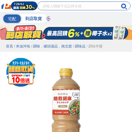
宅配
到店取貨
首頁
/ 米油沖泡
/ 調味．罐頭湯品．南北貨
/ 調味品
/ 調味拌醬