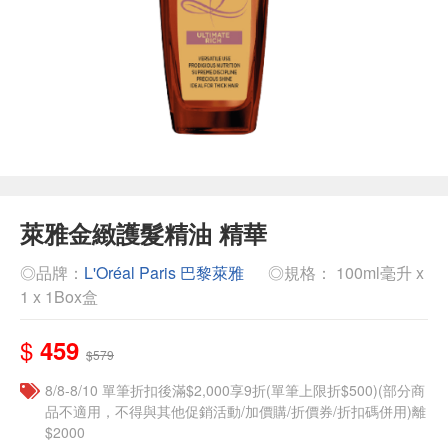
萊雅金緻護髮精油 精華
◎品牌：
L'Oréal Paris 巴黎萊雅
◎規格： 100ml毫升 x
1 x 1Box盒
$
459
$579
8/8-8/10 單筆折扣後滿$2,000享9折(單筆上限折$500)(部分商
品不適用，不得與其他促銷活動/加價購/折價券/折扣碼併用)離
$2000