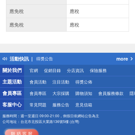
應免稅
應稅
應免稅
應稅
偏遠地區配送
詐騙網頁！請小心！
得獎公告
活動快訊
more
熱門話題
銀行優惠
關於我們
官網
促銷目錄
分店資訊
保險服務
偏遠地區配送
詐騙網頁！請小心！
主題活動
會員活動
注目活動
得獎公佈
會員專區
會員專區
大宗採購
購物須知
會員服務條款
隱
客服中心
常見問題
服務公告
意見信箱
服務時間：
週一至週日 09:00-21:00，例假日依網站公告為主
公司地址：
台北市北投區大業路136號5樓 (台灣)