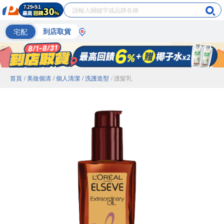
宅配
到店取貨
首頁
/ 美妝個清
/ 個人清潔
/ 洗護造型
/ 護髮乳