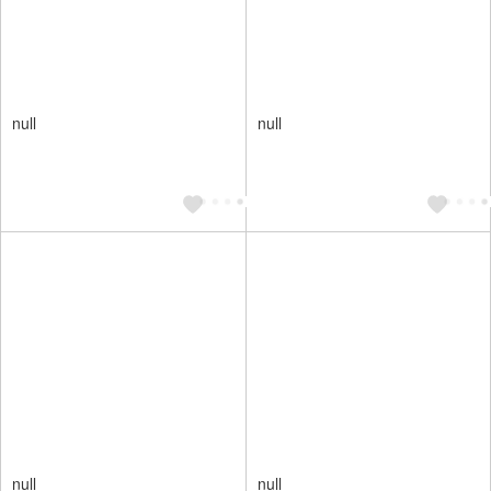
null
null
null
null