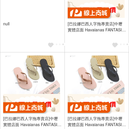
null
[巴拉娜巴西人字拖專賣店]中壢
實體店面 Havaianas FANTASIA
女款 哈瓦仕 夾腳拖/人字拖鞋 沙
灘 海灘 海邊
[巴拉娜巴西人字拖專賣店]中壢
[巴拉娜巴西人字拖專賣店]中壢
實體店面 Havaianas FANTASIA
實體店面 Havaianas FANTASIA