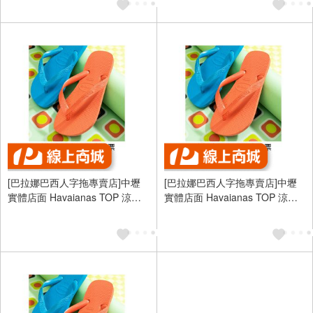
[巴拉娜巴西人字拖專賣店]中壢
[巴拉娜巴西人字拖專賣店]中壢
實體店面 Havaianas TOP 涼鞋
實體店面 Havaianas TOP 涼鞋
沙灘 海灘 海邊夾腳拖/人字拖鞋
沙灘 海灘 海邊夾腳拖/人字拖鞋
水藍色 亮橘色
水藍色 亮橘色