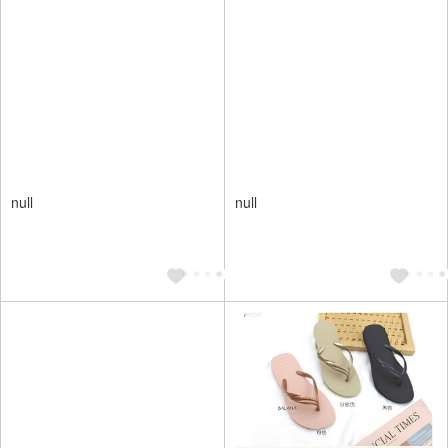
null
null