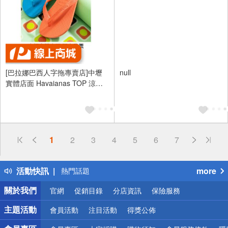
[巴拉娜巴西人字拖專賣店]中壢
null
實體店面 Havaianas TOP 涼鞋
沙灘 海灘 海邊夾腳拖/人字拖鞋
水藍色 亮橘色
偏遠地區配送
1
2
3
4
5
6
7
詐騙網頁！請小心！
得獎公告
活動快訊
more
熱門話題
銀行優惠
關於我們
官網
促銷目錄
分店資訊
保險服務
偏遠地區配送
詐騙網頁！請小心！
主題活動
會員活動
注目活動
得獎公佈