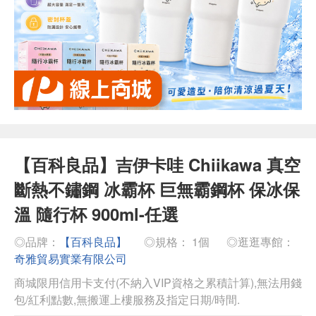
【百科良品】吉伊卡哇 Chiikawa 真空
斷熱不鏽鋼 冰霸杯 巨無霸鋼杯 保冰保
溫 隨行杯 900ml-任選
◎品牌：
【百科良品】
◎規格： 1個
◎逛逛專館：
奇雅貿易實業有限公司
商城限用信用卡支付(不納入VIP資格之累積計算),無法用錢
包/紅利點數,無搬運上樓服務及指定日期/時間.