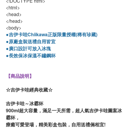
<!DOCTYPE html>
<html>
<head>
</head>
<body>
●吉伊卡哇Chiikawa正版限量授權(稀有珍藏)
●原廠盒裝送禮自用皆宜
●廣口設計可放入冰塊
●長效保冰保溫不鏽鋼杯
【商品說明】
☆吉伊卡哇經典收藏☆
吉伊卡哇～冰霸杯
900ml超大容量，滿足一天所需，超人氣吉伊卡哇圖案冰
霸杯，
療癒可愛登場，精美彩盒包裝，自用送禮倆相宜!