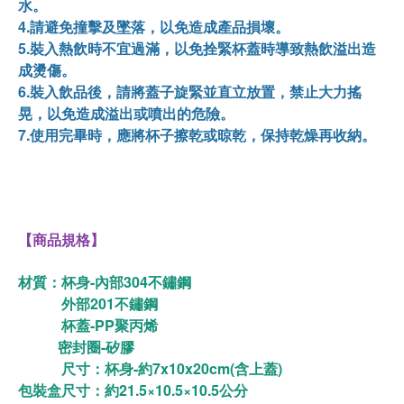
水。
4.請避免撞擊及墜落，以免造成產品損壞。
5.裝入熱飲時不宜過滿，以免拴緊杯蓋時導致熱飲溢出造
成燙傷。
6.裝入飲品後，請將蓋子旋緊並直立放置，禁止大力搖
晃，以免造成溢出或噴出的危險。
7.使用完畢時，應將杯子擦乾或晾乾，保持乾燥再收納。
【商品規格】
材質：杯身-內部304不鏽鋼
外部201不鏽鋼
杯蓋-PP聚丙烯
密封圈-矽膠
尺寸：杯身-約7x10x20cm(含上蓋)
包裝盒尺寸：約21.5×10.5×10.5公分