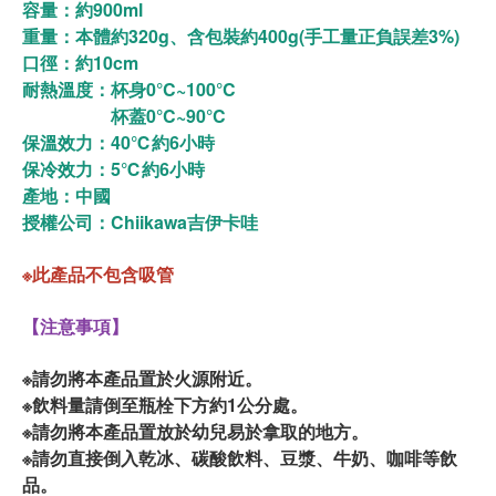
容量：約900ml
重量：本體約320g、含包裝約400g(手工量正負誤差3%)
口徑：約10cm
耐熱溫度：杯身0°C~100°C
杯蓋0°C~90°C
保溫效力：40℃約6小時
保冷效力：5℃約6小時
產地：中國
授權公司：Chiikawa吉伊卡哇
※此產品不包含吸管
【注意事項】
※請勿將本產品置於火源附近。
※飲料量請倒至瓶栓下方約1公分處。
※請勿將本產品置放於幼兒易於拿取的地方。
※請勿直接倒入乾冰、碳酸飲料、豆漿、牛奶、咖啡等飲
品。