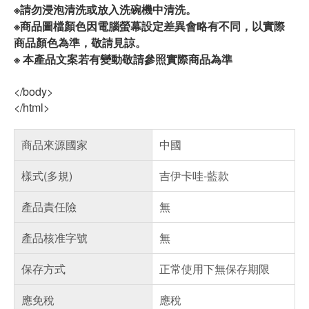
※請勿浸泡清洗或放入洗碗機中清洗。
※商品圖檔顏色因電腦螢幕設定差異會略有不同，以實際
商品顏色為準，敬請見諒。
※ 本產品文案若有變動敬請參照實際商品為準
</body>
</html>
商品來源國家
中國
樣式(多規)
吉伊卡哇-藍款
產品責任險
無
產品核准字號
無
保存方式
正常使用下無保存期限
應免稅
應稅