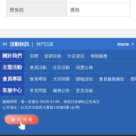
應免稅
應稅
偏遠地區配送
詐騙網頁！請小心！
得獎公告
熱門話題
活動快訊
more
銀行優惠
關於我們
官網
促銷目錄
分店資訊
保險服務
偏遠地區配送
詐騙網頁！請小心！
主題活動
會員活動
注目活動
得獎公佈
會員專區
會員專區
大宗採購
購物須知
會員服務條款
隱
客服中心
常見問題
服務公告
意見信箱
服務時間：
週一至週日 09:00-21:00，例假日依網站公告為主
公司地址：
台北市北投區大業路136號5樓 (台灣)