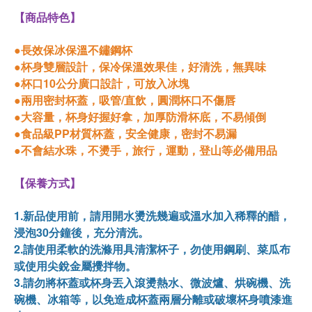
【商品特色】
●長效保冰保溫不鏽鋼杯
●杯身雙層設計，保冷保溫效果佳，好清洗，無異味
●杯口10公分廣口設計，可放入冰塊
●兩用密封杯蓋，吸管/直飲，圓潤杯口不傷唇
●大容量，杯身好握好拿，加厚防滑杯底，不易傾倒
●食品級PP材質杯蓋，安全健康，密封不易漏
●不會結水珠，不燙手，旅行，運動，登山等必備用品
【保養方式】
1.新品使用前，請用開水燙洗幾遍或溫水加入稀釋的醋，
浸泡30分鐘後，充分清洗。
2.請使用柔軟的洗滌用具清潔杯子，勿使用鋼刷、菜瓜布
或使用尖銳金屬攪拌物。
3.請勿將杯蓋或杯身丟入滾燙熱水、微波爐、烘碗機、洗
碗機、冰箱等，以免造成杯蓋兩層分離或破壞杯身噴漆進