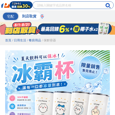
宅配
到店取貨
首頁
/ 日用生活
/ 餐廚用品
/ 保鮮容器