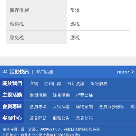
保存溫層
常溫
應免稅
應稅
應免稅
應稅
偏遠地區配送
詐騙網頁！請小心！
得獎公告
活動快訊
more
熱門話題
銀行優惠
關於我們
官網
促銷目錄
分店資訊
保險服務
偏遠地區配送
詐騙網頁！請小心！
主題活動
會員活動
注目活動
得獎公佈
會員專區
會員專區
大宗採購
購物須知
會員服務條款
隱
客服中心
常見問題
服務公告
意見信箱
服務時間：
週一至週日 09:00-21:00，例假日依網站公告為主
公司地址：
台北市北投區大業路136號5樓 (台灣)