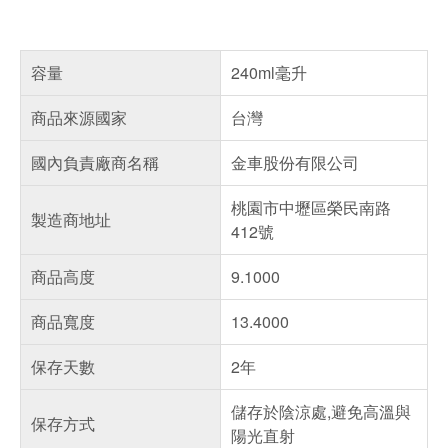
容量
240ml毫升
商品來源國家
台灣
國內負責廠商名稱
金車股份有限公司
桃園市中壢區榮民南路
製造商地址
412號
商品高度
9.1000
商品寬度
13.4000
保存天數
2年
儲存於陰涼處,避免高溫與
保存方式
陽光直射