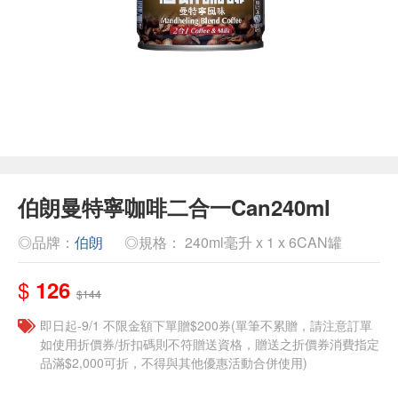
伯朗曼特寧咖啡二合一Can240ml
◎品牌：
伯朗
◎規格： 240ml毫升 x 1 x 6CAN罐
$
126
$144
即日起-9/1 不限金額下單贈$200券(單筆不累贈，請注意訂單
如使用折價券/折扣碼則不符贈送資格，贈送之折價券消費指定
品滿$2,000可折，不得與其他優惠活動合併使用)