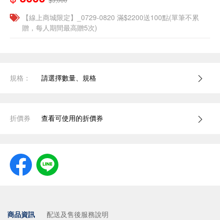
【線上商城限定】_0729-0820 滿$2200送100點(單筆不累
贈，每人期間最高贈5次)
規格：
請選擇數量、規格
折價券
查看可使用的折價券
商品資訊
配送及售後服務說明