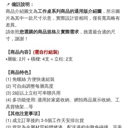
📌
備註說明：
商品介紹圖文為
工作桌系列商品的通用版介紹圖
，所示圖
片為其中一款尺寸示意，實際設計皆相同，僅長寬高略有
差異。
請依照
您選購的商品規格
及
實際需求
，挑選最合適的尺
寸，謝謝！
【商品內容】
(需自行組裝)
▪️層板: 2片 + 橫樑: 4支 + 立柱: 2支
【商品特色】
(1) 免螺絲 方便快速組裝
(2) 可自由調整每層高度
(3) 2組以上立柱可串聯共用
(4) 多功能使用: 適用於家庭收納、網拍商品展示收納、工
具貨物架…等
【其他注意事項】
(1) 成立訂單後約 3-5個工作天安排出貨
(2) 貨架為金屬材質粉體烤漆，配送過程中難免碰撞，完美