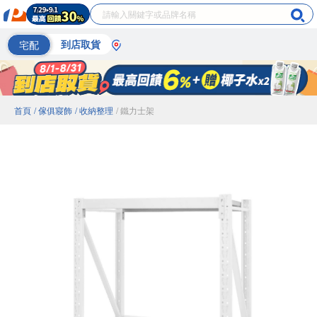
宅配
到店取貨
首頁
/ 傢俱寢飾
/ 收納整理
/ 鐵力士架