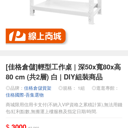
[佳格倉儲]輕型工作桌 | 深50x寬80x高
80 cm (共2層) 白 | DIY組裝商品
◎品牌：
佳格倉儲貨架
◎規格： 1組
◎逛逛專館：
佳格國際-吾集選物
商城限用信用卡支付(不納入VIP資格之累積計算),無法用錢
包/紅利點數,無搬運上樓服務及指定日期/時間.
$
3000
$3,060