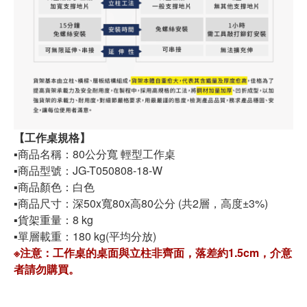
【工作桌規格】
▪️商品名稱：80公分寬 輕型工作桌
▪️商品型號：JG-T050808-18-W
▪️商品顏色：白色
▪️商品尺寸：深50x寬80x高80公分 (共2層，高度±3%)
▪️貨架重量：8 kg
▪️單層載重：180 kg(平均分放)
※注意：工作桌的桌面與立柱非齊面，落差約1.5cm，介意
者請勿購買。