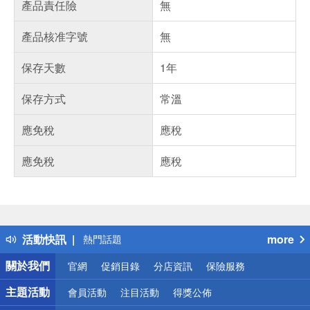
產品責任險
無
產品核准字號
無
保存天數
1年
保存方式
常溫
應免稅
應稅
應免稅
應稅
偏遠地區配送
詐騙網頁！請小心！
得獎公告
活動快訊
more
熱門話題
銀行優惠
關於我們
官網
促銷目錄
分店資訊
保險服務
偏遠地區配送
詐騙網頁！請小心！
主題活動
會員活動
注目活動
得獎公佈