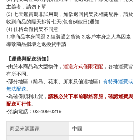
主義者，請勿下單
(3) 七天鑑賞期非試用期，如欲退回貨架及相關配件，請於
收到商品的隔天起算七天(包含例假日)通知
(4) 佳格倉儲貨架不同意
1.非商品本身問題 2.組裝過之貨架 3.客戶本身之人為因素
導致商品損壞之退換貨申請
【運費與配送須知】
▪️由於本商品為大型物件，
運送方式僅限宅配
，各地運費皆
有所不同。
▪️部分地區（離島、花東、屏東及偏遠地區）
有特殊運費或
無法配送
。
▪️為確保順利出貨，
請務必於下單前聯絡客服，確認運費與
配送可行性
。
▪️洽詢電話：03-409-0219
商品來源國家
中國