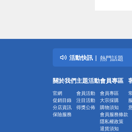
偏遠地區配
詐騙網頁！
得獎公告
活動快訊
熱門話題
銀行優惠
偏遠地區配
關於我們
主題活動
會員專區
詐騙網頁！
官網
會員活動
會員專區
促銷目錄
注目活動
大宗採購
分店資訊
得獎公佈
購物須知
保險服務
會員服務條款
隱私權政策
退貨須知