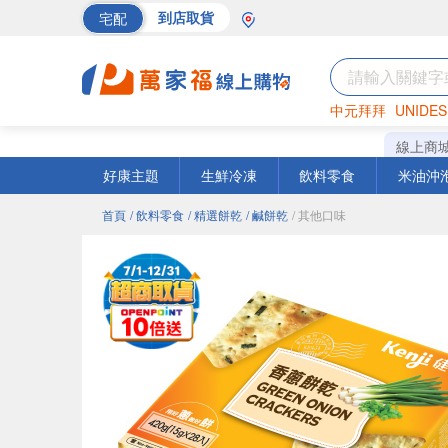
宅配
到店取貨
中元拜拜
UNIDES
海苔
巧克力
罐頭
線上商
好康主題
生鮮冷凍
飲料零食
米油沖
首頁
/ 飲料零食
/ 精選餅乾
/ 鹹餅乾
/ 其他口味