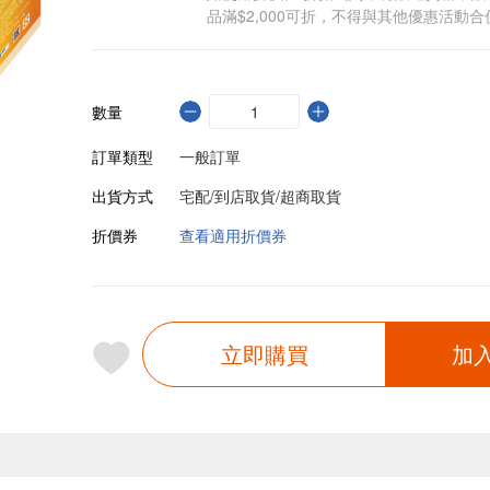
品滿$2,000可折，不得與其他優惠活動合
數量
訂單類型
一般訂單
出貨方式
宅配/到店取貨/超商取貨
折價券
查看適用折價券
立即購買
加