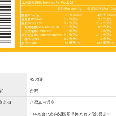
420g克
家
台灣
商名稱
台灣真弓通商
11492台北市內湖區基湖路35巷51號5樓之1