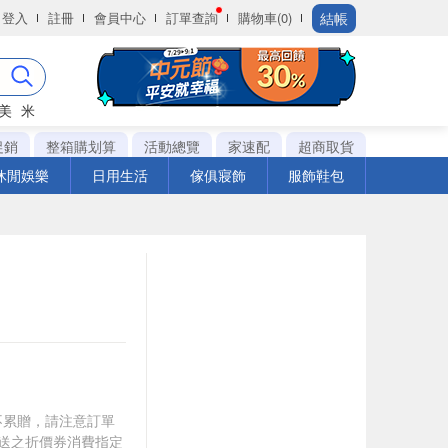
結帳
登入
註冊
會員中心
訂單查詢
購物車(0)
美
米
促銷
整箱購划算
活動總覽
家速配
超商取貨
休閒娛樂
日用生活
傢俱寢飾
服飾鞋包
筆不累贈，請注意訂單
贈送之折價券消費指定