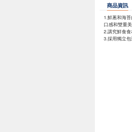
商品資訊
1.鮮蔥和海
口感和雙重美
2.講究鮮食
3.採用獨立