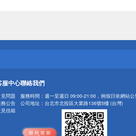
送
請小心！
送
客服中心
聯絡我們
請小心！
常見問題
服務時間：
週一至週日 09:00-21:00，例假日依網站
服務公告
公司地址：
台北市北投區大業路136號5樓 (台灣)
意見信箱