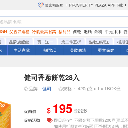
萬家福服務
PROSPERITY PLAZA APP下載
IGN
父親節送禮
冷氣最高省萬
福利品
餅乾
泡麵
飲料
中元拜拜
義
衛生紙
城
品牌旗艦館
買一送一
第二件五折
點數加碼送
檔期
泡
生活家電
熱門3C
美妝個清
嬰童保健
健司香蔥餅乾28入
◎品牌：
健司
◎規格： 420g克 x 1 x 1BOX盒
195
$
$226
促銷價
促銷活動
即日起-9/1 不限金額下單贈$200券(單
如使用折價券/折扣碼則不符贈送資格，