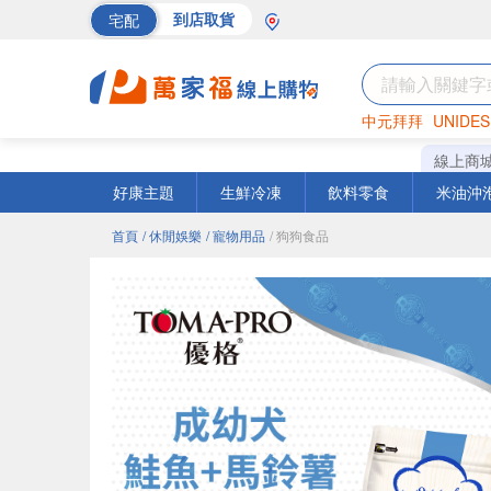
宅配
到店取貨
中元拜拜
UNIDES
海苔
巧克力
罐頭
線上商
好康主題
生鮮冷凍
飲料零食
米油沖
首頁
/ 休閒娛樂
/ 寵物用品
/ 狗狗食品