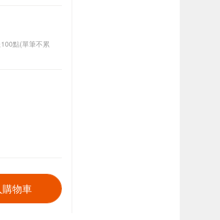
送100點(單筆不累
入購物車