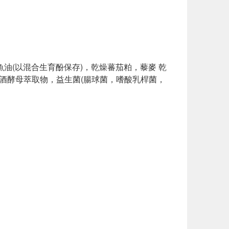
油(以混合生育酚保存)，乾燥蕃茄粕，藜麥 乾
啤酒酵母萃取物，益生菌(腸球菌，嗜酸乳桿菌，