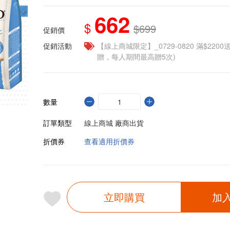
662
$
$699
促銷價
促銷活動
【線上商城限定】_0729-0820 滿$2200
贈，每人期間最高贈5次)
數量
訂單類型
線上商城 廠商出貨
折價券
查看適用折價券
立即購買
加