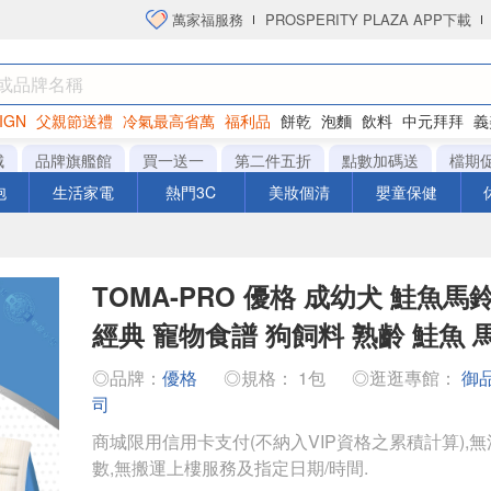
萬家福服務
PROSPERITY PLAZA APP下載
IGN
父親節送禮
冷氣最高省萬
福利品
餅乾
泡麵
飲料
中元拜拜
義
衛生紙
城
品牌旗艦館
買一送一
第二件五折
點數加碼送
檔期
泡
生活家電
熱門3C
美妝個清
嬰童保健
TOMA-PRO 優格 成幼犬 鮭魚馬鈴薯
經典 寵物食譜 狗飼料 熟齡 鮭魚 
◎品牌：
優格
◎規格： 1包
◎逛逛專館：
御
司
商城限用信用卡支付(不納入VIP資格之累積計算),無
數,無搬運上樓服務及指定日期/時間.