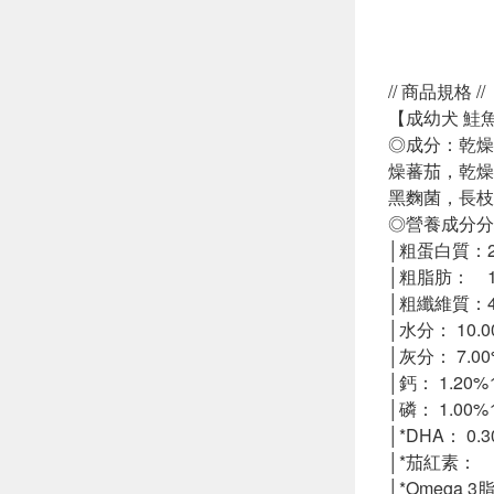
// 商品規格 //
【成幼犬 鮭
◎成分：乾燥
燥蕃茄，乾燥
黑麴菌，長枝
◎營養成分分
│粗蛋白質：22
│粗脂肪： 12
│粗纖維質：4
│水分： 10.0
│灰分： 7.0
│鈣： 1.20%
│磷： 1.00%
│*DHA： 0.3
│*茄紅素： 8
│*Omega 3