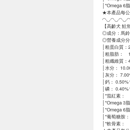
│*Omega 6
★本產品每公
◠◡◠◡◠◡
【高齡犬 鮭
◎成分：馬
◎營養成分分
│粗蛋白質：24
│粗脂肪： 10
│粗纖維質：4
│水分： 10.0
│灰分： 7.0
│鈣： 0.50%
│磷： 0.40%
│*茄紅素： 8
│*Omega 3
│*Omega 6
│*葡萄糖胺：4
│*軟骨素： 1