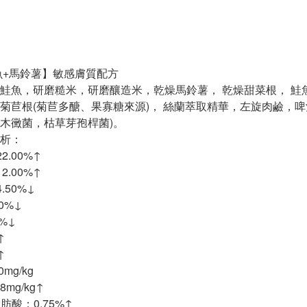
魚+馬鈴薯】敏感膚質配方
鮭魚，研磨糙米，研磨釀造米，乾燥馬鈴薯， 乾燥甜菜根， 鮭魚
菊苣根(菊苣多醣、果寡糖來源)， 絲蘭萃取精華，左旋肉鹼，
木黴菌，枯草芽孢桿菌)。
析：
.00%↑
.00%↑
.50%↓
0%↓
0%↓
↑
↑
0mg/kg
mg/kg↑
脂肪酸：0.75%↑