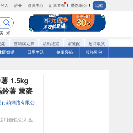
結帳
登入
註冊
會員中心
訂單查詢
購物車(0)
美
米
促銷
整箱購划算
活動總覽
家速配
超商取貨
休閒娛樂
日用生活
傢俱寢飾
服飾鞋包
 1.5kg
馬鈴薯 藜麥
品行銷網路有限公
法用錢包/紅利點