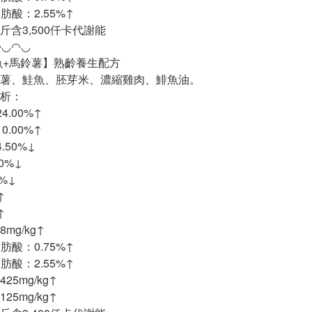
脂肪酸：2.55%↑
斤含3,500仟卡代謝能
◠◡◠◡
魚+馬鈴薯】熟齡養生配方
鈴薯、鮭魚、胚芽米、濃縮雞肉、鯡魚油。
析：
.00%↑
.00%↑
.50%↓
0%↓
0%↓
↑
↑
mg/kg↑
脂肪酸：0.75%↑
脂肪酸：2.55%↑
25mg/kg↑
25mg/kg↑