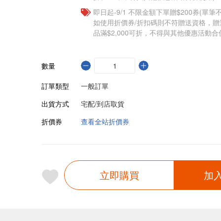
即日起-9/1 不限金額下單贈$200券(單
如使用折價券/折扣碼則不符贈送資格，
品滿$2,000可折，不得與其他優惠活動合
數量
訂單類型
一般訂單
出貨方式
宅配/到店取貨
折價券
查看全站折價券
立即購買
加