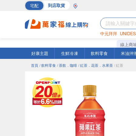
宅配
到店取貨
中元拜拜
UNIDES
海苔
巧克力
罐頭
線上商
好康主題
生鮮冷凍
飲料零食
米油沖
首頁
/ 飲料零食
/ 茶飲．咖啡
/ 紅茶．花茶．水果茶
/ 紅茶