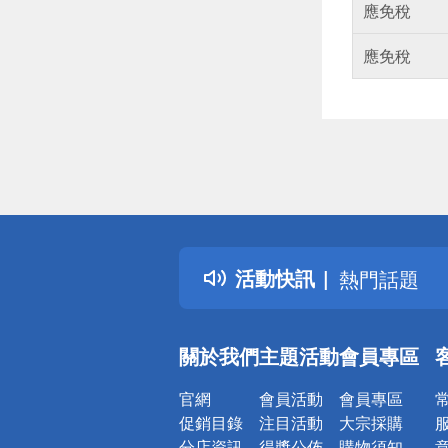
應免稅
應免稅
偏遠地區配
詐騙網頁！
得獎公告
活動快訊
熱門話題
銀行優惠
偏遠地區配
關於我們
主題活動
會員專區
詐騙網頁！
官網
會員活動
會員專區
促銷目錄
注目活動
大宗採購
分店資訊
得獎公佈
購物須知