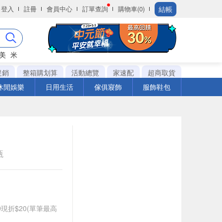
結帳
登入
註冊
會員中心
訂單查詢
購物車(0)
美
米
促銷
整箱購划算
活動總覽
家速配
超商取貨
休閒娛樂
日用生活
傢俱寢飾
服飾鞋包
瓶
99現折$20(單筆最高