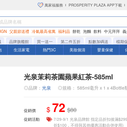
萬家福服務
PROSPERITY PLAZA APP下載
IGN
父親節送禮
冷氣最高省萬
福利品
餅乾
泡麵
飲料
中元拜拜
義
衛生紙
城
品牌旗艦館
買一送一
第二件五折
點數加碼送
檔期
泡
生活家電
熱門3C
美妝個清
嬰童保健
光泉茉莉茶園蘋果紅茶-585ml
◎品牌：
光泉
◎規格： 585ml毫升 x 1 x 4Bottle
72
$
$80
促銷價
促銷活動
7/29-9/1 光泉品牌館 指定品折扣後滿$2
折$100，不得與其他優惠活動合併使用)