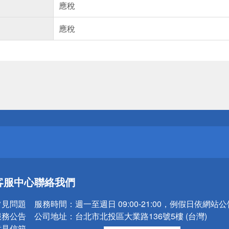
應稅
應稅
送
請小心！
送
客服中心
聯絡我們
請小心！
常見問題
服務時間：
週一至週日 09:00-21:00，例假日依網站
服務公告
公司地址：
台北市北投區大業路136號5樓 (台灣)
意見信箱