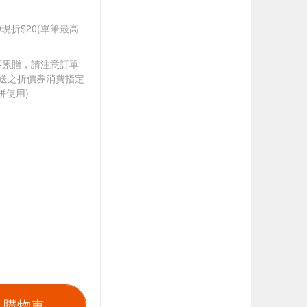
99現折$20(單筆最高
筆不累贈，請注意訂單
贈送之折價券消費指定
併使用)
入購物車