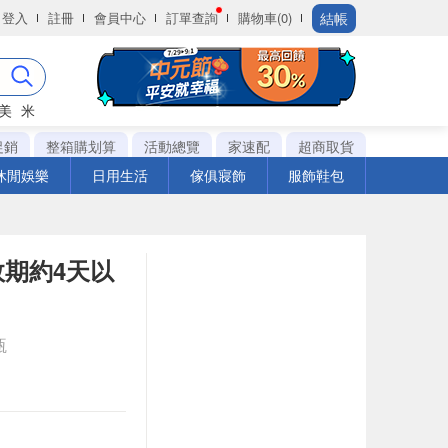
結帳
登入
註冊
會員中心
訂單查詢
購物車(0)
美
米
促銷
整箱購划算
活動總覽
家速配
超商取貨
休閒娛樂
日用生活
傢俱寢飾
服飾鞋包
效期約4天以
瓶