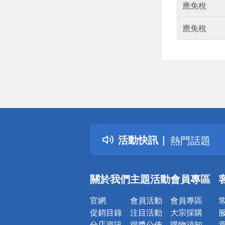
應免稅
應免稅
偏遠地區配
詐騙網頁！
得獎公告
活動快訊
熱門話題
銀行優惠
偏遠地區配
關於我們
主題活動
會員專區
詐騙網頁！
官網
會員活動
會員專區
促銷目錄
注目活動
大宗採購
分店資訊
得獎公佈
購物須知