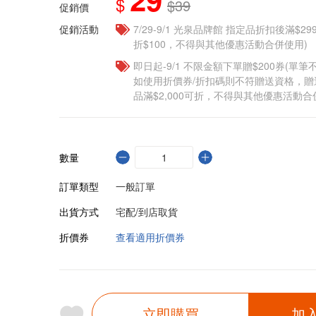
$
$39
促銷價
促銷活動
7/29-9/1 光泉品牌館 指定品折扣後滿$2
折$100，不得與其他優惠活動合併使用)
即日起-9/1 不限金額下單贈$200券(單
如使用折價券/折扣碼則不符贈送資格，
品滿$2,000可折，不得與其他優惠活動合
數量
訂單類型
一般訂單
出貨方式
宅配/到店取貨
折價券
查看適用折價券
立即購買
加