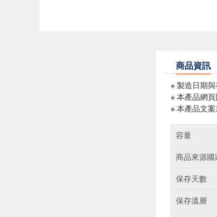
商品資訊
※ 製造日期
※ 本產品網
※ 本產品文
容量
商品來源國
保存天數
保存溫層