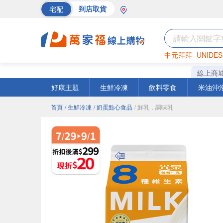
宅配
到店取貨
中元拜拜
UNIDES
巧克力
罐頭
海苔
線上商
好康主題
生鮮冷凍
飲料零食
米油沖
首頁
/ 生鮮冷凍
/ 奶蛋點心食品
/ 鮮乳．調味乳