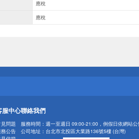
應稅
應稅
送
請小心！
送
客服中心
聯絡我們
請小心！
常見問題
服務時間：
週一至週日 09:00-21:00，例假日依網站
服務公告
公司地址：
台北市北投區大業路136號5樓 (台灣)
意見信箱