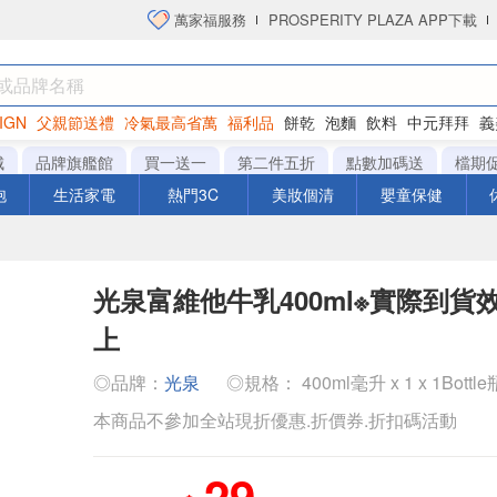
萬家福服務
PROSPERITY PLAZA APP下載
IGN
父親節送禮
冷氣最高省萬
福利品
餅乾
泡麵
飲料
中元拜拜
義
洋芋片
城
品牌旗艦館
買一送一
第二件五折
點數加碼送
檔期
泡
生活家電
熱門3C
美妝個清
嬰童保健
光泉富維他牛乳400ml※實際到貨
上
◎品牌：
光泉
◎規格： 400ml毫升 x 1 x 1Bottle
本商品不參加全站現折優惠.折價券.折扣碼活動
29