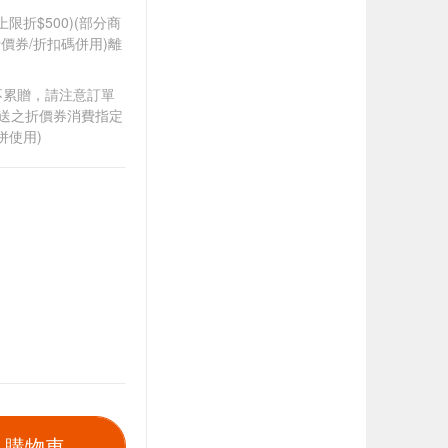
筆上限折$500)(部分商
價券/折扣碼併用)離
筆不累贈，請注意訂單
贈送之折價券消費指定
併使用)
入購物車