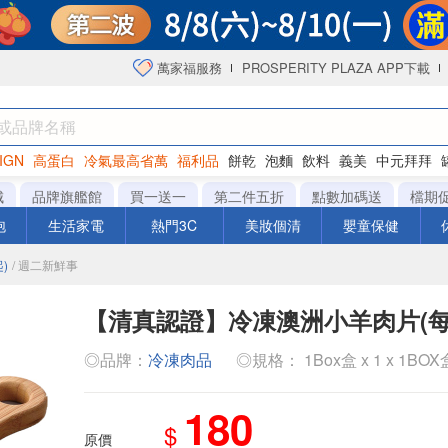
萬家福服務
PROSPERITY PLAZA APP下載
IGN
高蛋白
冷氣最高省萬
福利品
餅乾
泡麵
飲料
義美
中元拜拜
咖啡
城
品牌旗艦館
買一送一
第二件五折
點數加碼送
檔期
泡
生活家電
熱門3C
美妝個清
嬰童保健
)
/ 週二新鮮事
【清真認證】冷凍澳洲小羊肉片(每盒
◎品牌：
冷凍肉品
◎規格： 1Box盒 x 1 x 1BOX
180
$
原價