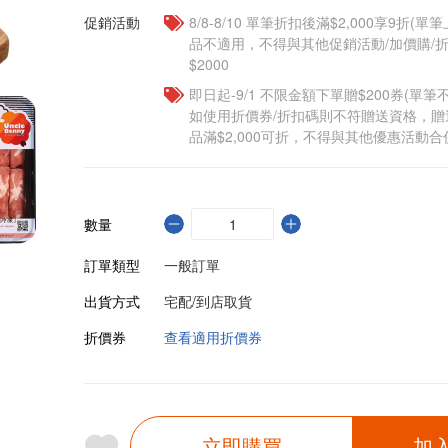
促銷活動
8/8-8/10 單筆折扣後滿$2,000享9折(單
品不適用，不得與其他促銷活動/加價購/折
$2000
即日起-9/1 不限金額下單贈$200券(單
如使用折價券/折扣碼則不符贈送資格，
品滿$2,000可折，不得與其他優惠活動合
數量
訂單類型
一般訂單
出貨方式
宅配/到店取貨
折價券
查看適用折價券
立即購買
加