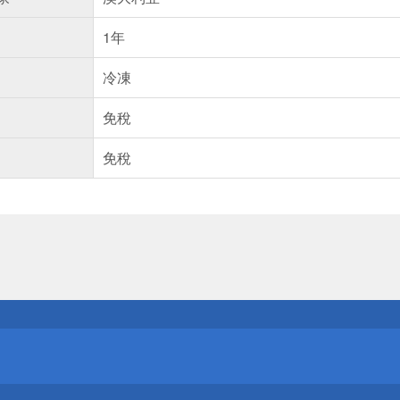
1年
冷凍
免稅
免稅
送
請小心！