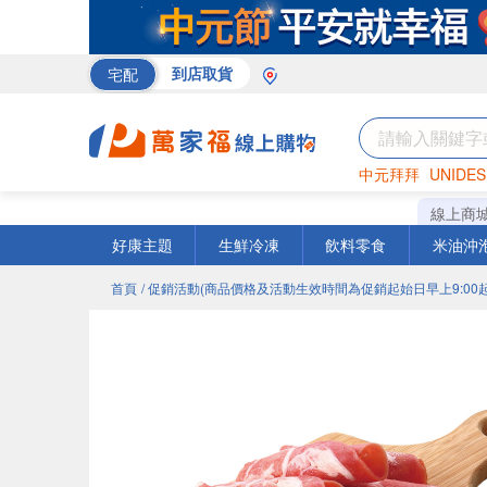
宅配
到店取貨
中元拜拜
UNIDES
米
巧克力
衛生紙
線上商
好康主題
生鮮冷凍
飲料零食
米油沖
首頁
/ 促銷活動(商品價格及活動生效時間為促銷起始日早上9:00起