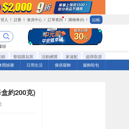
結帳
登入
註冊
會員中心
訂單查詢
購物車(0)
罐頭
促銷
整箱購划算
活動總覽
家速配
超商取貨
休閒娛樂
日用生活
傢俱寢飾
服飾鞋包
約200克)
盒