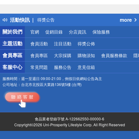
偏遠地區配送
詐騙網頁！請小心！
得獎公告
活動快訊
more
熱門話題
銀行優惠
關於我們
官網
促銷目錄
分店資訊
保險服務
偏遠地區配送
詐騙網頁！請小心！
主題活動
會員活動
注目活動
得獎公佈
會員專區
會員專區
大宗採購
購物須知
會員服務條款
隱
客服中心
常見問題
服務公告
意見信箱
服務時間：
週一至週日 09:00-21:00，例假日依網站公告為主
公司地址：
台北市北投區大業路136號5樓 (台灣)
食品業者登錄字號 A-122662550-00000-6
Copyright©2026 Uni-Prosperity Lifestyle Corp. All Right Reserved