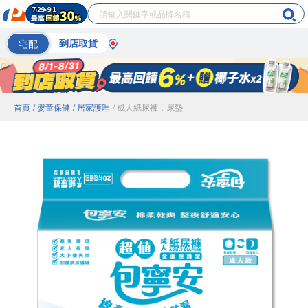
宅配
到店取貨
首頁
/ 嬰童保健
/ 居家護理
/ 成人紙尿褲．尿墊