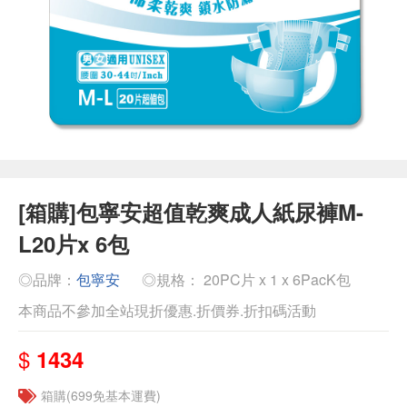
[箱購]包寧安超值乾爽成人紙尿褲M-
L20片x 6包
◎品牌：
包寧安
◎規格： 20PC片 x 1 x 6PacK包
本商品不參加全站現折優惠.折價券.折扣碼活動
$
1434
箱購(699免基本運費)