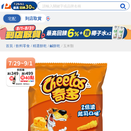
宅配
到店取貨
首頁
/ 飲料零食
/ 精選餅乾
/ 鹹餅乾
/ 玉米類