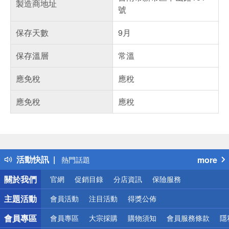
製造商地址
號
保存天數
9月
保存溫層
常溫
應免稅
應稅
應免稅
應稅
偏遠地區配送
詐騙網頁！請小心！
得獎公告
活動快訊
more
熱門話題
銀行優惠
關於我們
官網
促銷目錄
分店資訊
保險服務
偏遠地區配送
詐騙網頁！請小心！
主題活動
會員活動
注目活動
得獎公佈
會員專區
會員專區
大宗採購
購物須知
會員服務條款
隱