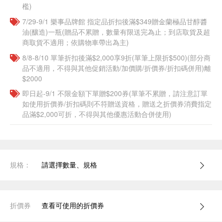
檻)
7/29-9/1 樂事品牌館 指定品折扣後滿$349贈金蘭極品甘醇醬
油(釀造)一瓶(贈品不累贈，數量有限送完為止；到店取貨及超
商取貨不適用；依購物車帶出為主)​
8/8-8/10 單筆折扣後滿$2,000享9折(單筆上限折$500)(部分商
品不適用，不得與其他促銷活動/加價購/折價券/折扣碼併用)離
$2000
即日起-9/1 不限金額下單贈$200券(單筆不累贈，請注意訂單
如使用折價券/折扣碼則不符贈送資格，贈送之折價券消費指定
品滿$2,000可折，不得與其他優惠活動合併使用)
規格：
請選擇數量、規格
折價券
查看可使用的折價券