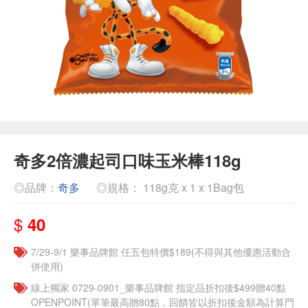
奇多2倍濃起司口味玉米棒118g
◎品牌：
奇多
◎規格： 118g克 x 1 x 1Bag包
$
40
7/29-9/1 樂事品牌館 任五包特價$189(不得與其他優惠活動合
併使用)
線上獨家 0729-0901_樂事品牌館 指定品折扣後$499贈40點
OPENPOINT(單筆最高贈80點，回饋皆以折扣後金額為計算門