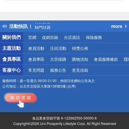
偏遠地區配送
詐騙網頁！請小心！
得獎公告
活動快訊
more
熱門話題
銀行優惠
關於我們
官網
促銷目錄
分店資訊
保險服務
偏遠地區配送
詐騙網頁！請小心！
主題活動
會員活動
注目活動
得獎公佈
會員專區
會員專區
大宗採購
購物須知
會員服務條款
隱
客服中心
常見問題
服務公告
意見信箱
服務時間：
週一至週日 09:00-21:00，例假日依網站公告為主
公司地址：
台北市北投區大業路136號5樓 (台灣)
食品業者登錄字號 A-122662550-00000-6
Copyright©2026 Uni-Prosperity Lifestyle Corp. All Right Reserved