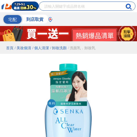
宅配
到店取貨
首頁
/ 美妝個清
/ 個人清潔
/ 卸妝洗顏
/ 洗面乳．卸妝乳