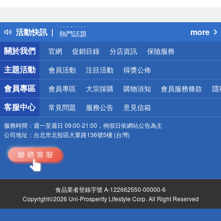
偏遠地區配送
詐騙網頁！請小心！
得獎公告
活動快訊
more
熱門話題
銀行優惠
關於我們
官網
促銷目錄
分店資訊
保險服務
偏遠地區配送
詐騙網頁！請小心！
主題活動
會員活動
注目活動
得獎公佈
會員專區
會員專區
大宗採購
購物須知
會員服務條款
隱
客服中心
常見問題
服務公告
意見信箱
服務時間：
週一至週日 09:00-21:00，例假日依網站公告為主
公司地址：
台北市北投區大業路136號5樓 (台灣)
食品業者登錄字號 A-122662550-00000-6
Copyright©2026 Uni-Prosperity Lifestyle Corp. All Right Reserved