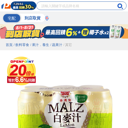
宅配
到店取貨
首頁
/ 飲料零食
/ 果汁．養生
/ 蔬果汁
/ 其它