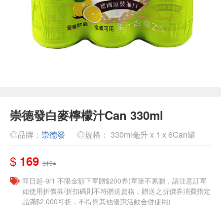
崇德發白麥檸檬汁Can 330ml
◎品牌：
崇德發
◎規格： 330ml毫升 x 1 x 6Can罐
$
169
$194
即日起-9/1 不限金額下單贈$200券(單筆不累贈，請注意訂單
如使用折價券/折扣碼則不符贈送資格，贈送之折價券消費指定
品滿$2,000可折，不得與其他優惠活動合併使用)