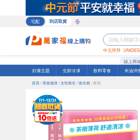
宅配
到店取貨
中元拜拜
UNIDES
米
巧克力
衛生紙
線上商
好康主題
生鮮冷凍
飲料零食
米油沖
首頁
/ 美妝個清
/ 女性衛生
/ 衛生棉
/ 夜用