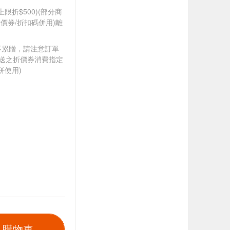
筆上限折$500)(部分商
價券/折扣碼併用)離
筆不累贈，請注意訂單
贈送之折價券消費指定
併使用)
入購物車