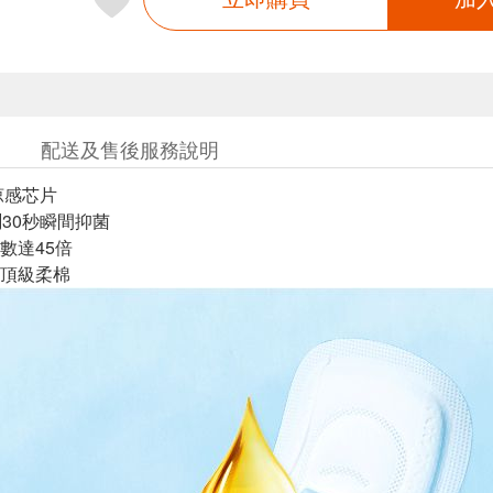
配送及售後服務說明
涼感芯片
測30秒瞬間抑菌
數達45倍
頂級柔棉