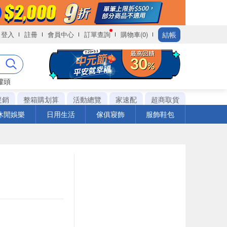
結帳
登入
註冊
會員中心
訂單查詢
購物車(0)
罐頭
促銷
整箱購划算
活動總覽
家速配
超商取貨
休閒娛樂
日用生活
傢俱寢飾
服飾鞋包