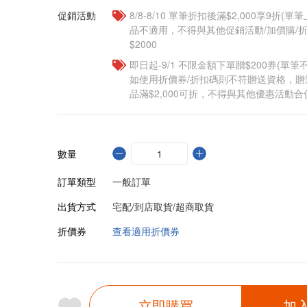
促銷活動
8/8-8/10 單筆折扣後滿$2,000享9折(單
品不適用，不得與其他促銷活動/加價購/折
$2000
即日起-9/1 不限金額下單贈$200券(單
如使用折價券/折扣碼則不符贈送資格，
品滿$2,000可折，不得與其他優惠活動合
數量
訂單類型
一般訂單
出貨方式
宅配/到店取貨/超商取貨
折價券
查看適用折價券
立即購買
加