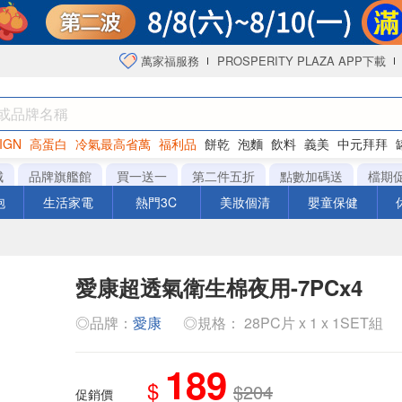
萬家福服務
PROSPERITY PLAZA APP下載
IGN
高蛋白
冷氣最高省萬
福利品
餅乾
泡麵
飲料
義美
中元拜拜
咖啡
城
品牌旗艦館
買一送一
第二件五折
點數加碼送
檔期
泡
生活家電
熱門3C
美妝個清
嬰童保健
愛康超透氣衛生棉夜用-7PCx4
◎品牌：
愛康
◎規格： 28PC片 x 1 x 1SET組
189
$
$204
促銷價