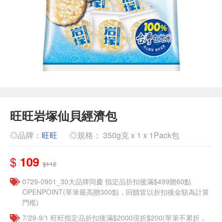
旺旺岩塚仙貝經濟包
◎品牌：
旺旺
◎規格： 350g克 x 1 x 1Pack包
$
109
$112
0729-0901_30大品牌同慶 指定品折扣後滿$499贈60點
OPENPOINT(單筆最高贈300點，回饋皆以折扣後金額為計算
門檻)
7/29-9/1 旺旺指定品折扣後滿$2000現折$200(單筆不累折，