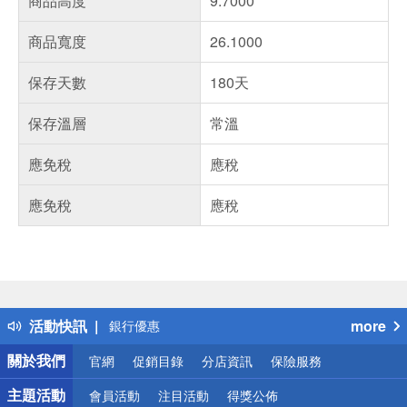
商品高度
9.7000
商品寬度
26.1000
保存天數
180天
保存溫層
常溫
應免稅
應稅
應免稅
應稅
偏遠地區配送
詐騙網頁！請小心！
得獎公告
熱門話題
活動快訊
more
銀行優惠
偏遠地區配送
關於我們
官網
促銷目錄
分店資訊
保險服務
詐騙網頁！請小心！
主題活動
會員活動
注目活動
得獎公佈