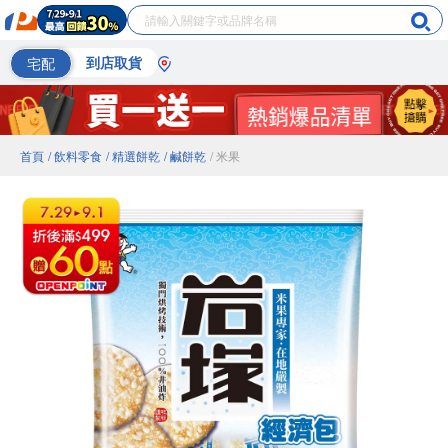
宅配
到店取貨
首頁
/ 飲料零食
/ 精選餅乾
/ 鹹餅乾
/ 米果