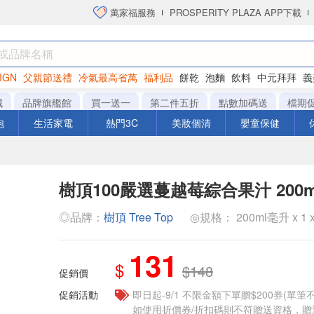
萬家福服務
PROSPERITY PLAZA APP下載
IGN
父親節送禮
冷氣最高省萬
福利品
餅乾
泡麵
飲料
中元拜拜
義
衛生紙
城
品牌旗艦館
買一送一
第二件五折
點數加碼送
檔期
泡
生活家電
熱門3C
美妝個清
嬰童保健
樹頂100嚴選蔓越莓綜合果汁 200m
◎品牌：
樹頂 Tree Top
◎規格： 200ml毫升 x 1 x 
131
$
$148
促銷價
促銷活動
即日起-9/1 不限金額下單贈$200券(單
如使用折價券/折扣碼則不符贈送資格，