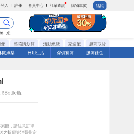
結帳
登入
註冊
會員中心
訂單查詢
購物車(0)
美
米
促銷
整箱購划算
活動總覽
家速配
超商取貨
休閒娛樂
日用生活
傢俱寢飾
服飾鞋包
l
6Bottle瓶
筆不累贈，請注意訂單
贈送之折價券消費指定