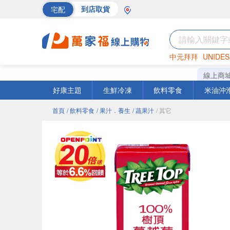
宅配
到店取貨
中元拜拜
UNIDES
海苔
巧克力
罐頭
線上商
好康主題
生鮮冷凍
飲料零食
米油沖
首頁
/ 飲料零食
/ 果汁．養生
/ 蔬果汁
/ 其它