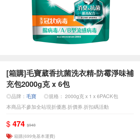
[箱購]毛寶葳香抗菌洗衣精-防霉淨味補
充包2000g克 x 6包
◎品牌：
毛寶
◎規格： 2000g克 x 1 x 6PACK包
本商品不參加全站現折優惠.折價券.折扣碼活動
$
474
$948
箱購(699免基本運費)