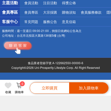
主題活動
會員活動
注目活動
得獎公佈
會員專區
會員專區
大宗採購
購物須知
會員服務條款
隱
客服中心
常見問題
服務公告
意見信箱
服務時間：
週一至週日 09:00-21:00，例假日依網站公告為主
公司地址：
台北市北投區大業路136號5樓 (台灣)
食品業者登錄字號 A-122662550-00000-6
Copyright©2026 Uni-Prosperity Lifestyle Corp. All Right Reserved
0
立即購買
加入購物車
收藏
購物車