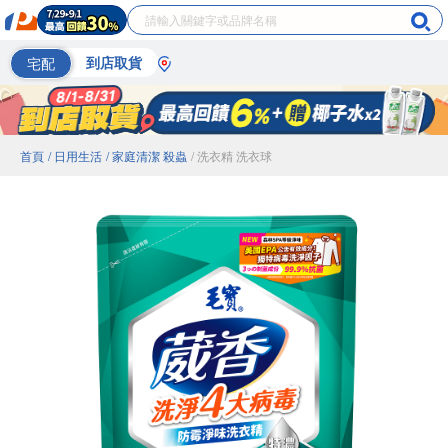
宅配
到店取貨
首頁
/ 日用生活
/ 家庭清潔 殺蟲
/ 洗衣精 洗衣球