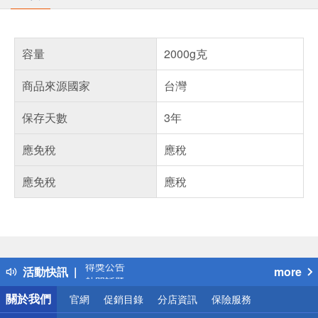
容量
2000g克
商品來源國家
台灣
保存天數
3年
應免稅
應稅
應免稅
應稅
偏遠地區配送
詐騙網頁！請小心！
得獎公告
活動快訊
more
熱門話題
銀行優惠
關於我們
官網
促銷目錄
分店資訊
保險服務
偏遠地區配送
詐騙網頁！請小心！