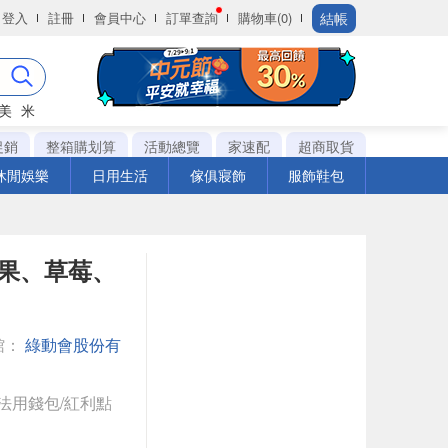
結帳
登入
註冊
會員中心
訂單查詢
購物車(0)
美
米
促銷
整箱購划算
活動總覽
家速配
超商取貨
休閒娛樂
日用生活
傢俱寢飾
服飾鞋包
-蘋果、草莓、
館：
綠動會股份有
法用錢包/紅利點