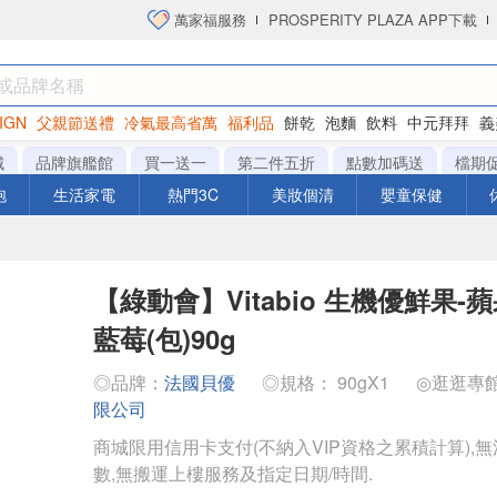
萬家福服務
PROSPERITY PLAZA APP下載
IGN
父親節送禮
冷氣最高省萬
福利品
餅乾
泡麵
飲料
中元拜拜
義
洋芋片
城
品牌旗艦館
買一送一
第二件五折
點數加碼送
檔期
泡
生活家電
熱門3C
美妝個清
嬰童保健
【綠動會】Vitabio 生機優鮮果
藍莓(包)90g
◎品牌：
法國貝優
◎規格： 90gX1
◎逛逛專
限公司
商城限用信用卡支付(不納入VIP資格之累積計算),無
數,無搬運上樓服務及指定日期/時間.