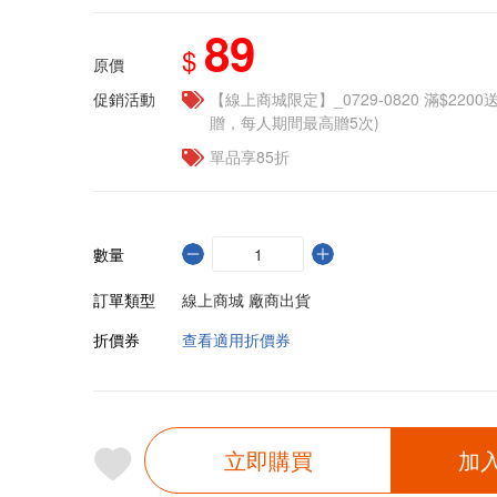
89
$
原價
促銷活動
【線上商城限定】_0729-0820 滿$2200
贈，每人期間最高贈5次)
單品享85折
數量
訂單類型
線上商城 廠商出貨
折價券
查看適用折價券
立即購買
加