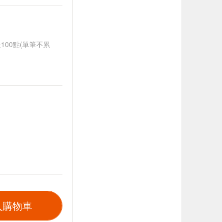
送100點(單筆不累
入購物車