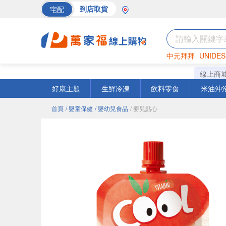
宅配
到店取貨
中元拜拜
UNIDES
巧克力
罐頭
海苔
線上商
好康主題
生鮮冷凍
飲料零食
米油沖
首頁
/ 嬰童保健
/ 嬰幼兒食品
/ 嬰兒點心