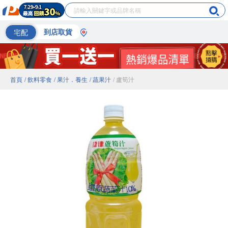
宅配
到店取貨
首頁
/ 飲料零食
/ 果汁．養生
/ 蔬果汁
/ 盧筍汁