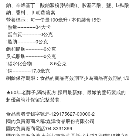
鈉、辛烯基丁二酸鈉澱粉(黏稠劑)、胺基乙酸、鹽、L-麩酸
鈉、香料 、β-胡蘿蔔素
營養標示：每一份量100毫升 / 本包裝含15份
˙熱量------------34大卡
˙蛋白質------------0公克
˙脂肪------------0公克
飽和脂肪------------0公克
反式脂肪------------0公克
˙碳水化合物------------8.5公克
˙鈉------------17.3毫克
剩餘保存期限：食品的商品有效期至少為商品有效期的1/2
★50年老牌子,獨特配方,採用最新鮮、最嫩的蘆筍製成的
超優蘆筍汁保留完整營養.
食品業者登錄字號:F-129175627-00000-2
國內負責廠商名稱:鑫津食品股份有限公司
國內負責廠商電話:04-8331399
國內負責廠商地址:新北市新莊區新北大道3段5號16樓之8