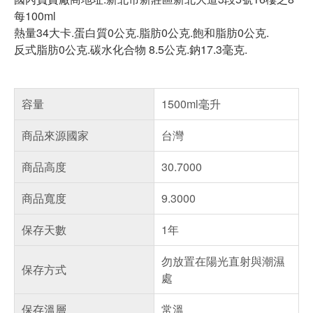
每100ml
熱量34大卡.蛋白質0公克.脂肪0公克.飽和脂肪0公克.
反式脂肪0公克.碳水化合物 8.5公克.鈉17.3毫克.
容量
1500ml毫升
商品來源國家
台灣
商品高度
30.7000
商品寬度
9.3000
保存天數
1年
勿放置在陽光直射與潮濕
保存方式
處
保存溫層
常溫