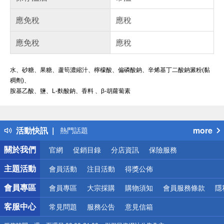
應免稅
應稅
應免稅
應稅
水、砂糖、果糖、蘆筍濃縮汁、檸檬酸、偏磷酸鈉、辛烯基丁二酸鈉澱粉(黏
稠劑)、
胺基乙酸、鹽、L-麩酸鈉、香料 、β-胡蘿蔔素
偏遠地區配送
詐騙網頁！請小心！
得獎公告
活動快訊
more
熱門話題
銀行優惠
關於我們
官網
促銷目錄
分店資訊
保險服務
偏遠地區配送
詐騙網頁！請小心！
主題活動
會員活動
注目活動
得獎公佈
會員專區
會員專區
大宗採購
購物須知
會員服務條款
隱
客服中心
常見問題
服務公告
意見信箱