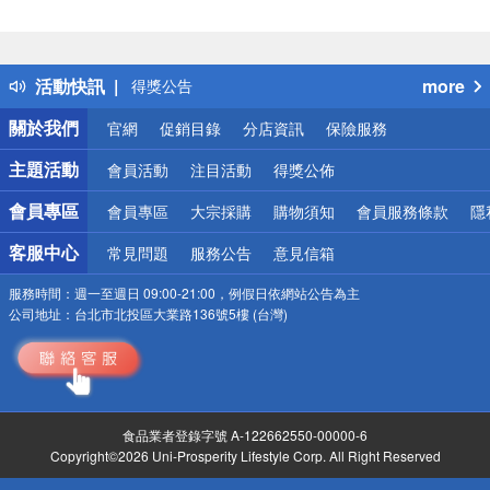
偏遠地區配送
詐騙網頁！請小心！
得獎公告
活動快訊
more
熱門話題
銀行優惠
關於我們
官網
促銷目錄
分店資訊
保險服務
偏遠地區配送
詐騙網頁！請小心！
主題活動
會員活動
注目活動
得獎公佈
會員專區
會員專區
大宗採購
購物須知
會員服務條款
隱
客服中心
常見問題
服務公告
意見信箱
服務時間：
週一至週日 09:00-21:00，例假日依網站公告為主
公司地址：
台北市北投區大業路136號5樓 (台灣)
食品業者登錄字號 A-122662550-00000-6
Copyright©2026 Uni-Prosperity Lifestyle Corp. All Right Reserved