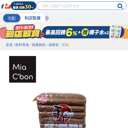
宅配
到店取貨
首頁
/ 飲料零食
/ 精選餅乾
/ 甜餅乾
/ 蛋捲