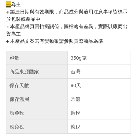
一
為主
※ 製造日期與有效期限，商品成分與適用注意事項皆標示
於包裝或產品中
※ 本產品網頁因拍攝關係，圖檔略有差異，實際以廠商出
貨為主
※ 本產品文案若有變動敬請參照實際商品為準
容量
350g克
商品來源國家
台灣
保存天數
90天
保存溫層
常溫
應免稅
應稅
應免稅
應稅