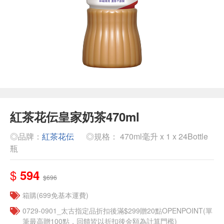
紅茶花伝皇家奶茶470ml
◎品牌：
紅茶花伝
◎規格： 470ml毫升 x 1 x 24Bottle
瓶
$
594
$696
箱購(699免基本運費)
0729-0901_太古指定品折扣後滿$299贈20點OPENPOINT(單
筆最高贈100點，回饋皆以折扣後金額為計算門檻)