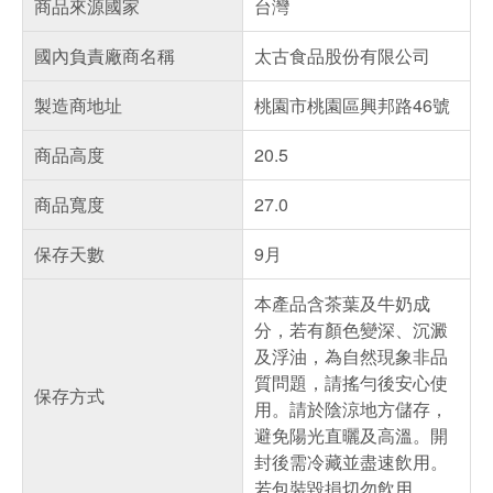
商品來源國家
台灣
國內負責廠商名稱
太古食品股份有限公司
製造商地址
桃園市桃園區興邦路46號
商品高度
20.5
商品寬度
27.0
保存天數
9月
本產品含茶葉及牛奶成
分，若有顏色變深、沉澱
及浮油，為自然現象非品
質問題，請搖勻後安心使
保存方式
用。請於陰涼地方儲存，
避免陽光直曬及高溫。開
封後需冷藏並盡速飲用。
若包裝毀損切勿飲用。