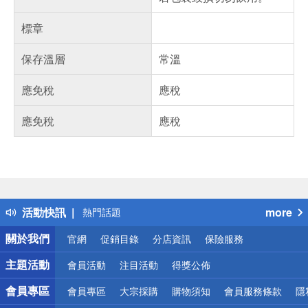
標章
保存溫層
常溫
應免稅
應稅
應免稅
應稅
偏遠地區配送
詐騙網頁！請小心！
得獎公告
活動快訊
more
熱門話題
銀行優惠
關於我們
官網
促銷目錄
分店資訊
保險服務
偏遠地區配送
詐騙網頁！請小心！
主題活動
會員活動
注目活動
得獎公佈
會員專區
會員專區
大宗採購
購物須知
會員服務條款
隱