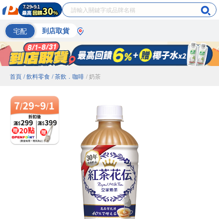
宅配
到店取貨
首頁
/ 飲料零食
/ 茶飲．咖啡
/ 奶茶