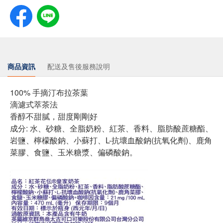
商品資訊
配送及售後服務說明
100% 手摘汀布拉茶葉
滴濾式萃茶法
香醇不甜膩，甜度剛剛好
成分: 水、砂糖、全脂奶粉、紅茶、香料、脂肪酸蔗糖酯、
岩鹽、檸檬酸鈉、小蘇打、L-抗壞血酸鈉(抗氧化劑)、鹿角
菜膠、食鹽、玉米糖漿、偏磷酸鈉。