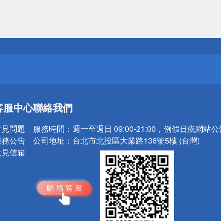
送
請小心！
送
客服中心
聯絡我們
請小心！
常見問題
服務時間：
週一至週日 09:00-21:00，例假日依網站
服務公告
公司地址：
台北市北投區大業路136號5樓 (台灣)
意見信箱