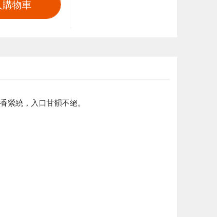
入購物車
香縈繞，入口甘韻不絕。