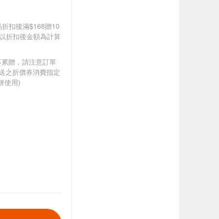
品折扣後滿$168贈10
饋皆以折扣後金額為計算
筆不累贈，請注意訂單
贈送之折價券消費指定
併使用)