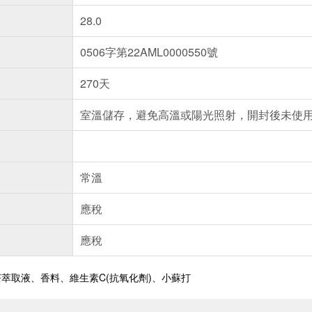
28.0
0506字第22AML0000550號
270天
室溫儲存，避免高溫或陽光照射，開封後未使
常溫
應稅
應稅
萃取液、香料、維生素C(抗氧化劑)、小蘇打