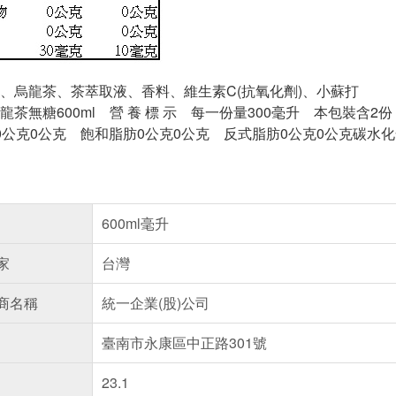
、烏龍茶、茶萃取液、香料、維生素C(抗氧化劑)、小蘇打
龍茶無糖600ml 營 養 標 示 每一份量300毫升 本包裝含
0公克0公克 飽和脂肪0公克0公克 反式脂肪0公克0公克碳水化合
600ml毫升
家
台灣
商名稱
統一企業(股)公司
臺南市永康區中正路301號
23.1