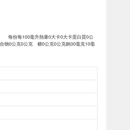
2份 每份每100毫升熱量0大卡0大卡蛋白質0公
物0公克0公克 糖0公克0公克鈉30毫克10毫