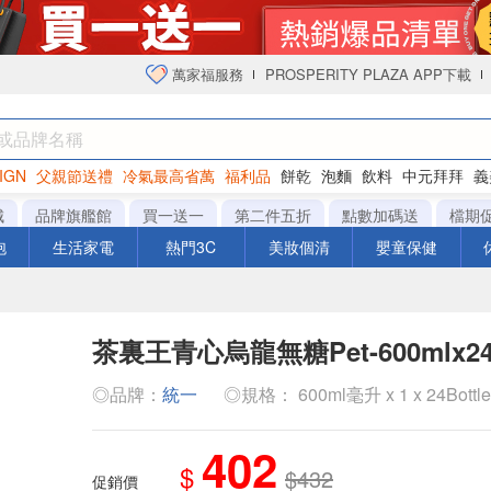
萬家福服務
PROSPERITY PLAZA APP下載
IGN
父親節送禮
冷氣最高省萬
福利品
餅乾
泡麵
飲料
中元拜拜
義
衛生紙
城
品牌旗艦館
買一送一
第二件五折
點數加碼送
檔期
泡
生活家電
熱門3C
美妝個清
嬰童保健
茶裏王青心烏龍無糖Pet-600mlx2
◎品牌：
統一
◎規格： 600ml毫升 x 1 x 24Bottl
402
$
$432
促銷價