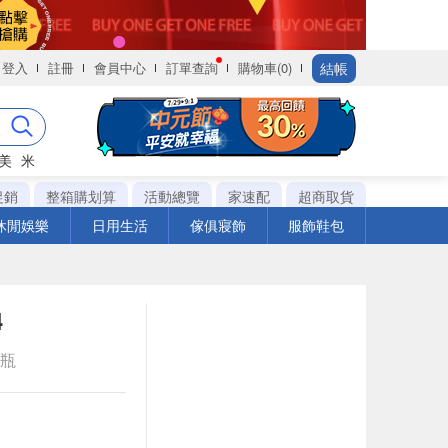
結帳
登入
註冊
會員中心
訂單查詢
購物車(0)
美
米
促銷
整箱購划算
活動總覽
家速配
超商取貨
休閒娛樂
日用生活
傢俱寢飾
服飾鞋包
4
e瓶