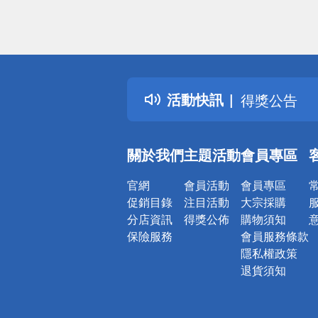
偏遠地區配
詐騙網頁！
得獎公告
活動快訊
熱門話題
銀行優惠
偏遠地區配
關於我們
主題活動
會員專區
詐騙網頁！
官網
會員活動
會員專區
促銷目錄
注目活動
大宗採購
分店資訊
得獎公佈
購物須知
保險服務
會員服務條款
隱私權政策
退貨須知