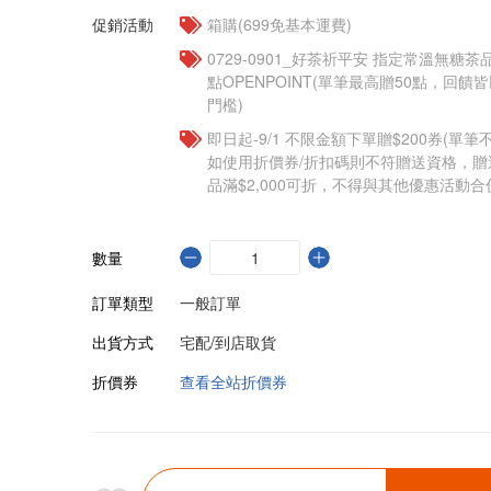
促銷活動
箱購(699免基本運費)
​​0729-0901_好茶祈平安 指定常溫無糖茶
點OPENPOINT(單筆最高贈50點，回
門檻)
即日起-9/1 不限金額下單贈$200券(單
如使用折價券/折扣碼則不符贈送資格，
品滿$2,000可折，不得與其他優惠活動合
數量
訂單類型
一般訂單
出貨方式
宅配/到店取貨
折價券
查看全站折價券