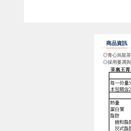
商品資訊
◎青心烏龍茶
◎採用萎凋與