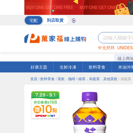
宅配
到店取貨
中元拜拜
UNIDES
海苔
巧克力
罐頭
線上商
好康主題
生鮮冷凍
飲料零食
米油沖
首頁
/ 飲料零食
/ 茶飲．咖啡
/ 綠茶．烏龍茶．其他茶飲
/ 烏龍茶