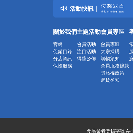
得獎公告
活動快訊
熱門話題
銀行優惠
偏遠地區配
關於我們
主題活動
會員專區
詐騙網頁！
官網
會員活動
會員專區
促銷目錄
注目活動
大宗採購
分店資訊
得獎公佈
購物須知
保險服務
會員服務條款
隱私權政策
退貨須知
食品業者登錄字號 A-122