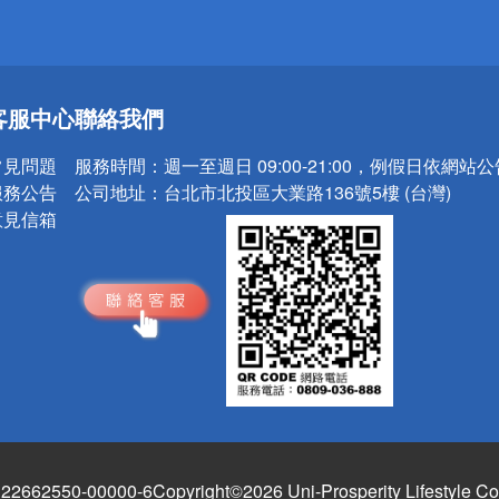
送
客服中心
聯絡我們
請小心！
常見問題
服務時間：
週一至週日 09:00-21:00，例假日依網站
服務公告
公司地址：
台北市北投區大業路136號5樓 (台灣)
意見信箱
662550-00000-6
Copyright©2026 Uni-Prosperity Lifestyle Co