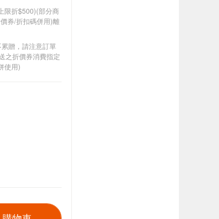
筆上限折$500)(部分商
價券/折扣碼併用)離
筆不累贈，請注意訂單
贈送之折價券消費指定
併使用)
入購物車