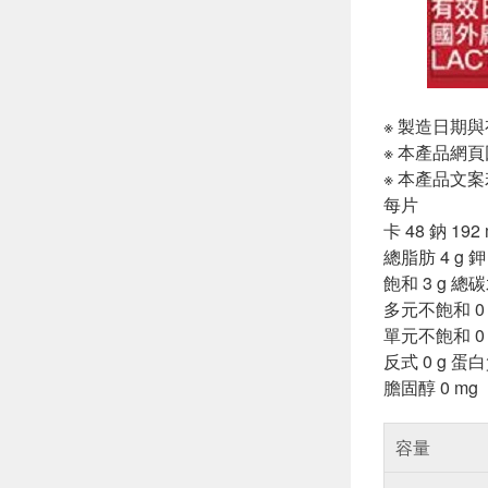
※ 製造日期
※ 本產品網
※ 本產品文
每片
卡 48 鈉 192
總脂肪 4 g 鉀 
飽和 3 g 總碳
多元不飽和 0 
單元不飽和 0 g
反式 0 g 蛋白
膽固醇 0 mg
容量