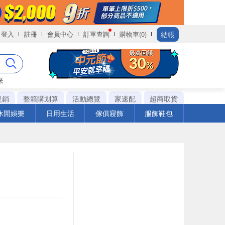
結帳
登入
註冊
會員中心
訂單查詢
購物車(0)
米
促銷
整箱購划算
活動總覽
家速配
超商取貨
休閒娛樂
日用生活
傢俱寢飾
服飾鞋包