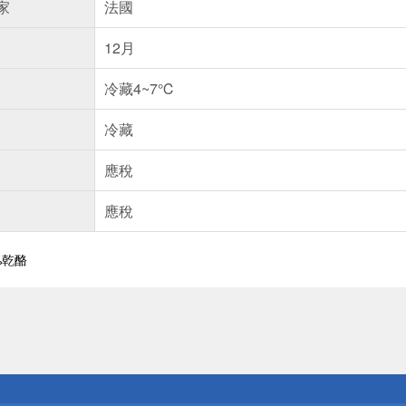
家
法國
12月
冷藏4~7℃
冷藏
應稅
應稅
%乾酪
送
請小心！