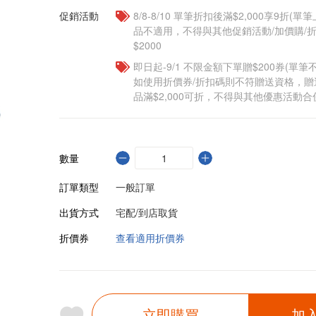
促銷活動
8/8-8/10 單筆折扣後滿$2,000享9折(單
品不適用，不得與其他促銷活動/加價購/折
$2000
即日起-9/1 不限金額下單贈$200券(單
如使用折價券/折扣碼則不符贈送資格，
品滿$2,000可折，不得與其他優惠活動合
數量
訂單類型
一般訂單
出貨方式
宅配/到店取貨
折價券
查看適用折價券
立即購買
加