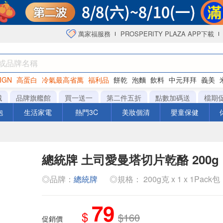
萬家福服務
PROSPERITY PLAZA APP下載
IGN
高蛋白
冷氣最高省萬
福利品
餅乾
泡麵
飲料
中元拜拜
義美
海苔
城
品牌旗艦館
買一送一
第二件五折
點數加碼送
檔期
泡
生活家電
熱門3C
美妝個清
嬰童保健
總統牌 土司愛曼塔切片乾酪 200g
◎品牌：
總統牌
◎規格： 200g克 x 1 x 1Pack包
79
$
$160
促銷價