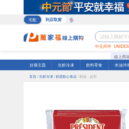
宅配
到店取貨
中元拜拜
UNIDES
巧克力
罐頭
咖啡
線上商
好康主題
生鮮冷凍
飲料零食
米油沖
首頁
/ 生鮮冷凍
/ 奶蛋點心食品
/ 奶油．起司