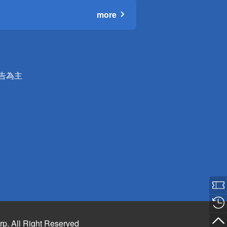
more
公告為主
rp. All Right Reserved