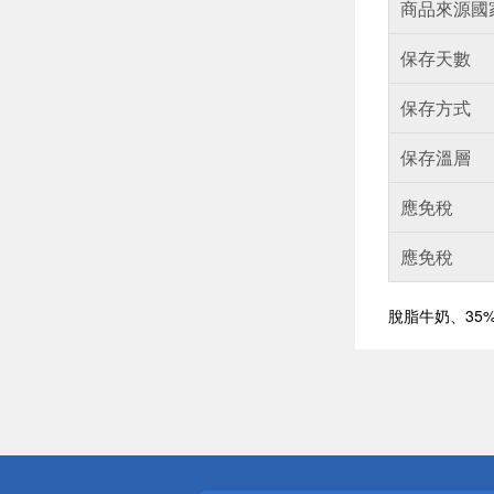
商品來源國
保存天數
保存方式
保存溫層
應免稅
應免稅
脫脂牛奶、35
偏遠地區配
詐騙網頁！