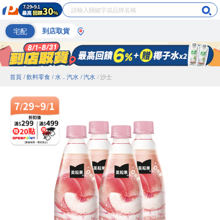
宅配
到店取貨
首頁
/ 飲料零食
/ 水．汽水
/ 汽水
/ 沙士