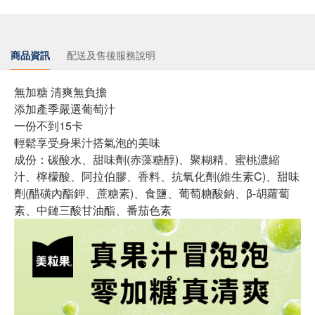
商品資訊
配送及售後服務說明
無加糖 清爽無負擔
添加產季嚴選葡萄汁
一份不到15卡
輕鬆享受身果汁搭氣泡的美味
成份：碳酸水、甜味劑(赤藻糖醇)、聚糊精、蜜桃濃縮
汁、檸檬酸、阿拉伯膠、香料、抗氧化劑(維生素C)、甜味
劑(醋磺內酯鉀、蔗糖素)、食鹽、葡萄糖酸鈉、β-胡蘿蔔
素、中鏈三酸甘油酯、番茄色素