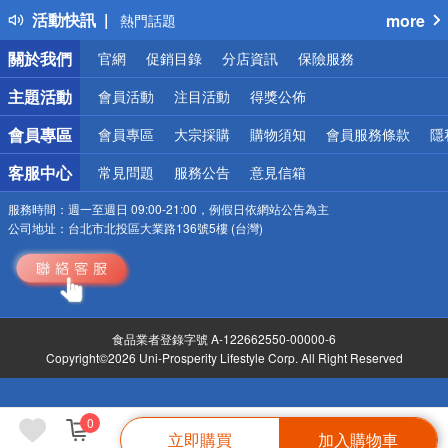
活動快訊
more
熱門話題
銀行優惠
關於我們
官網
促銷目錄
分店資訊
保險服務
偏遠地區配送
詐騙網頁！請小心！
主題活動
會員活動
注目活動
得獎公佈
會員專區
會員專區
大宗採購
購物須知
會員服務條款
隱
客服中心
常見問題
服務公告
意見信箱
服務時間：
週一至週日 09:00-21:00，例假日依網站公告為主
公司地址：
台北市北投區大業路136號5樓 (台灣)
食品業者登錄字號 A-122662550-00000-6
Copyright©2026 Uni-Prosperity Lifestyle Corp. All Right Reserved
0
立即購買
加入購物車