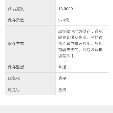
商品寬度
13.9000
保存天數
270天
請於陰涼地方儲存，避免
陽光直曬及高溫。開封後
保存方式
需冷藏並盡速飲用。飲用
前請先搖勻。若包裝毀損
切勿飲用
保存溫層
常溫
應免稅
應稅
應免稅
應稅
偏遠地區配送
詐騙網頁！請小心！
得獎公告