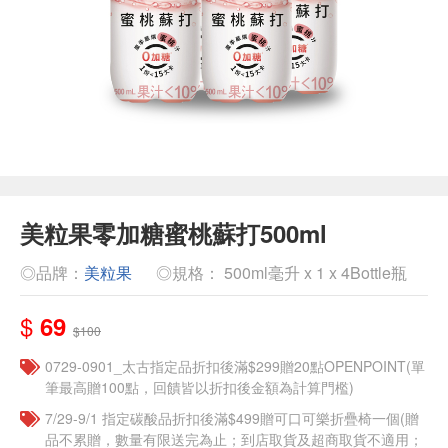
美粒果零加糖蜜桃蘇打500ml
◎品牌：
美粒果
◎規格： 500ml毫升 x 1 x 4Bottle瓶
$
69
$100
0729-0901_太古指定品折扣後滿$299贈20點OPENPOINT(單
筆最高贈100點，回饋皆以折扣後金額為計算門檻)
7/29-9/1 指定碳酸品折扣後滿$499贈可口可樂折疊椅一個(贈
品不累贈，數量有限送完為止；到店取貨及超商取貨不適用；