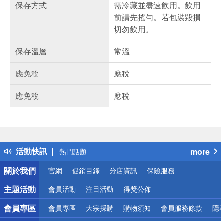
保存方式
需冷藏並盡速飲用。飲用
前請先搖勻。若包裝毀損
切勿飲用。
保存溫層
常溫
應免稅
應稅
應免稅
應稅
偏遠地區配送
詐騙網頁！請小心！
得獎公告
活動快訊
more
熱門話題
銀行優惠
關於我們
官網
促銷目錄
分店資訊
保險服務
偏遠地區配送
詐騙網頁！請小心！
主題活動
會員活動
注目活動
得獎公佈
會員專區
會員專區
大宗採購
購物須知
會員服務條款
隱