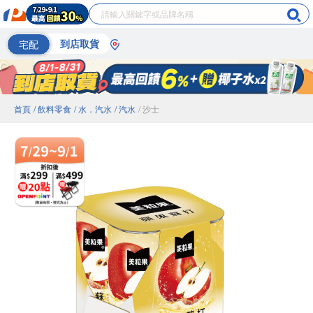
宅配
到店取貨
首頁
/ 飲料零食
/ 水．汽水
/ 汽水
/ 沙士