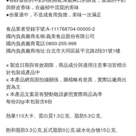
與餅皮香味，在齒頰中流竄的美味
●份量適中，不造成食用負擔，美味一次滿足
食品業者登錄字號:A-111768704-00000-2
國內負責廠商名稱:義美食品股份有限公司
國內負責廠商電話:0800-255-999
國內負責廠商地址:台北市大同區延平北路2段31號1樓
※ 製造日期與有效期限，商品成分與適用注意事項皆標示
於包裝或產品中
※ 本產品網頁因拍攝關係，圖檔略有差異，實際以廠商出
貨為主
※ 本產品文案若有變動敬請參照實際商品為準
每份22g/本包裝含6份
熱量113大卡、蛋白質1.3公克、脂肪5.3公克、
飽和脂肪3.3公克.反式脂肪0公克.碳水化合物15公克、