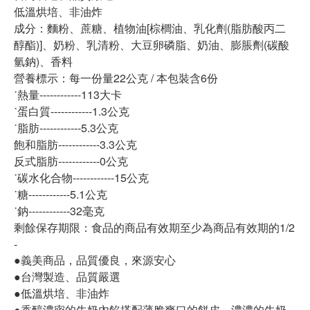
低溫烘培、非油炸
成分：麵粉、蔗糖、植物油[棕櫚油、乳化劑(脂肪酸丙二
醇酯)]、奶粉、乳清粉、大豆卵磷脂、奶油、膨脹劑(碳酸
氫鈉)、香料
營養標示：每一份量22公克 / 本包裝含6份
˙熱量------------113大卡
˙蛋白質------------1.3公克
˙脂肪------------5.3公克
飽和脂肪------------3.3公克
反式脂肪------------0公克
˙碳水化合物------------15公克
˙糖------------5.1公克
˙鈉------------32毫克
剩餘保存期限：食品的商品有效期至少為商品有效期的1/2
-
●義美商品，品質優良，來源安心
●台灣製造、品質嚴選
●低溫烘培、非油炸
●香醇濃密的牛奶內餡搭配薄脆爽口的餅皮，濃濃的牛奶