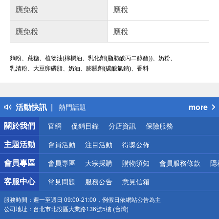
應免稅
應稅
應免稅
應稅
麵粉、蔗糖、植物油(棕櫚油、乳化劑(脂肪酸丙二醇酯))、奶粉、
乳清粉、大豆卵磷脂、奶油、膨脹劑(碳酸氫鈉)、香料
偏遠地區配送
詐騙網頁！請小心！
得獎公告
活動快訊
more
熱門話題
銀行優惠
關於我們
官網
促銷目錄
分店資訊
保險服務
偏遠地區配送
詐騙網頁！請小心！
主題活動
會員活動
注目活動
得獎公佈
會員專區
會員專區
大宗採購
購物須知
會員服務條款
隱
客服中心
常見問題
服務公告
意見信箱
服務時間：
週一至週日 09:00-21:00，例假日依網站公告為主
公司地址：
台北市北投區大業路136號5樓 (台灣)