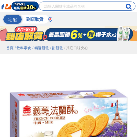
宅配
到店取貨
首頁
/ 飲料零食
/ 精選餅乾
/ 甜餅乾
/ 其它口味夾心