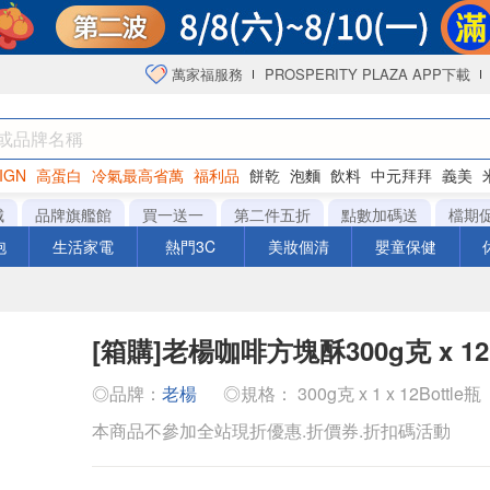
萬家福服務
PROSPERITY PLAZA APP下載
IGN
高蛋白
冷氣最高省萬
福利品
餅乾
泡麵
飲料
中元拜拜
義美
洋芋片
城
品牌旗艦館
買一送一
第二件五折
點數加碼送
檔期
泡
生活家電
熱門3C
美妝個清
嬰童保健
[箱購]老楊咖啡方塊酥300g克 x 12B
◎品牌：
老楊
◎規格： 300g克 x 1 x 12Bottle瓶
本商品不參加全站現折優惠.折價券.折扣碼活動