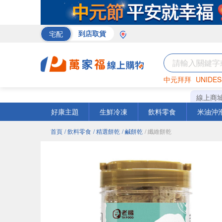
宅配
到店取貨
中元拜拜
UNIDES
巧克力
罐頭
海苔
線上商
好康主題
生鮮冷凍
飲料零食
米油沖
首頁
/ 飲料零食
/ 精選餅乾
/ 鹹餅乾
/ 纖維餅乾