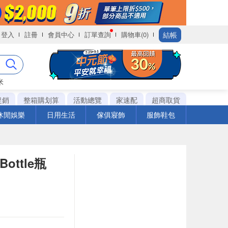
結帳
登入
註冊
會員中心
訂單查詢
購物車(0)
米
促銷
整箱購划算
活動總覽
家速配
超商取貨
休閒娛樂
日用生活
傢俱寢飾
服飾鞋包
ottle瓶