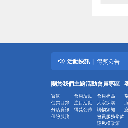
偏遠地區配
詐騙網頁！
得獎公告
活動快訊
熱門話題
銀行優惠
偏遠地區配
關於我們
主題活動
會員專區
詐騙網頁！
官網
會員活動
會員專區
促銷目錄
注目活動
大宗採購
分店資訊
得獎公佈
購物須知
保險服務
會員服務條款
隱私權政策