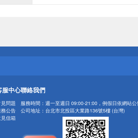
送
請小心！
送
客服中心
聯絡我們
請小心！
常見問題
服務時間：
週一至週日 09:00-21:00，例假日依網站
服務公告
公司地址：
台北市北投區大業路136號5樓 (台灣)
意見信箱