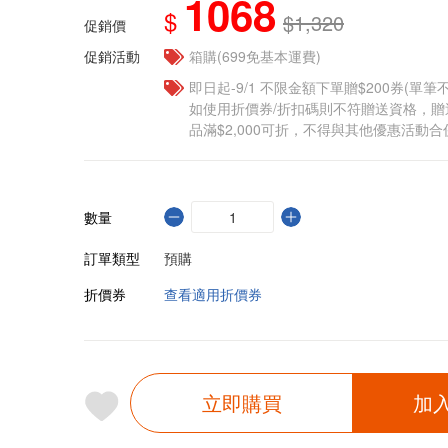
1068
$
$1,320
促銷價
促銷活動
箱購(699免基本運費)
即日起-9/1 不限金額下單贈$200券(單
如使用折價券/折扣碼則不符贈送資格，
品滿$2,000可折，不得與其他優惠活動合
數量
訂單類型
預購
折價券
查看適用折價券
立即購買
加