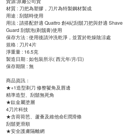
貨源:原廠公司貨
材質 : 刀把為塑膠，刀片為特製鋼材製成
用途 : 刮鬍時使用
用法 : 請搭配舒適 Quattro 創4紀刮鬍刀把與舒適 Shave
Guard 刮鬍泡(剃鬚膏)使用
保存方法 : 使用後請沖洗乾淨，並置於乾燥陰涼處
規格 : 刀片4片
淨重量 : 16.5克
製造日期 : 如包裝所示( 西元年/月/日)
保存期限 : 無
商品資訊：
★+1造型剃刀 修整鬢角及唇邊
精準造型、刮鬍無死角
★鈦金屬塗層
4刀片科技
★含荷荷芭、蘆薈及維他命E潤滑條
刮鬍更滑順
★安全護膚隔離網