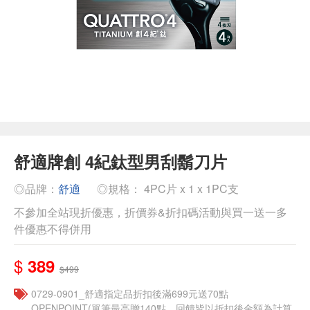
舒適牌創 4紀鈦型男刮鬍刀片
◎品牌：
舒適
◎規格： 4PC片 x 1 x 1PC支
不參加全站現折優惠，折價券&折扣碼活動與買一送一多
件優惠不得併用
$
389
$499
0729-0901_舒適指定品折扣後滿699元送70點
OPENPOINT(單筆最高贈140點，回饋皆以折扣後金額為計算