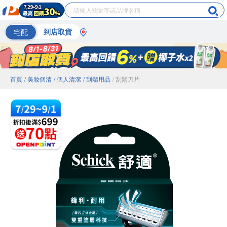
宅配
到店取貨
首頁
/ 美妝個清
/ 個人清潔
/ 刮鬍用品
/ 刮鬍刀片