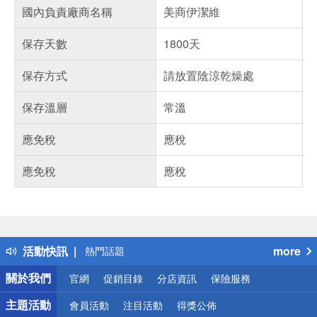
國內負責廠商名稱
美商伊潔維
保存天數
1800天
保存方式
請放置陰涼乾燥處
保存溫層
常溫
應免稅
應稅
應免稅
應稅
偏遠地區配送
詐騙網頁！請小心！
得獎公告
活動快訊
more
熱門話題
銀行優惠
關於我們
官網
促銷目錄
分店資訊
保險服務
偏遠地區配送
詐騙網頁！請小心！
主題活動
會員活動
注目活動
得獎公佈