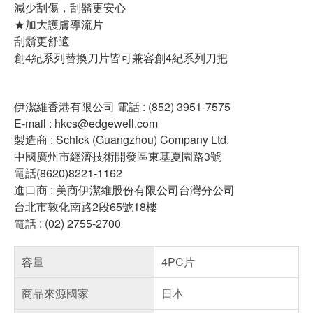
減少刮傷，刮鬍更安心
★加大護膚導流片
刮鬍更舒適
創4紀系列替換刀片皆可兼容創4紀系列刀把
伊潔維香港有限公司 電話 : (852) 3951-7575
E-mail : hkcs@edgewell.com
製造商 : Schick (Guangzhou) Company Ltd.
中國廣州市經濟技術開發區東基夏園路3號
電話(8620)8221-1162
進口商 : 美商伊潔維股份有限公司台灣分公司
台北市敦化南路2段65號18樓
電話 : (02) 2755-2700
容量
4PC片
商品來源國家
日本