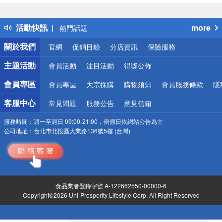
詐騙網頁！請小心！
得獎公告
活動快訊
more
熱門話題
銀行優惠
關於我們
官網
促銷目錄
分店資訊
保險服務
偏遠地區配送
詐騙網頁！請小心！
主題活動
會員活動
注目活動
得獎公佈
會員專區
會員專區
大宗採購
購物須知
會員服務條款
隱
客服中心
常見問題
服務公告
意見信箱
服務時間：
週一至週日 09:00-21:00，例假日依網站公告為主
公司地址：
台北市北投區大業路136號5樓 (台灣)
食品業者登錄字號 A-122662550-00000-6
Copyright©2026 Uni-Prosperity Lifestyle Corp. All Right Reserved