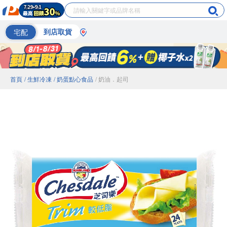
宅配
到店取貨
首頁
/ 生鮮冷凍
/ 奶蛋點心食品
/ 奶油．起司