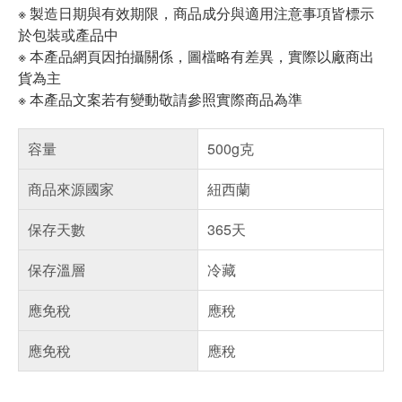
※ 製造日期與有效期限，商品成分與適用注意事項皆標示
於包裝或產品中
※ 本產品網頁因拍攝關係，圖檔略有差異，實際以廠商出
貨為主
※ 本產品文案若有變動敬請參照實際商品為準
容量
500g克
商品來源國家
紐西蘭
保存天數
365天
保存溫層
冷藏
應免稅
應稅
應免稅
應稅
偏遠地區配送