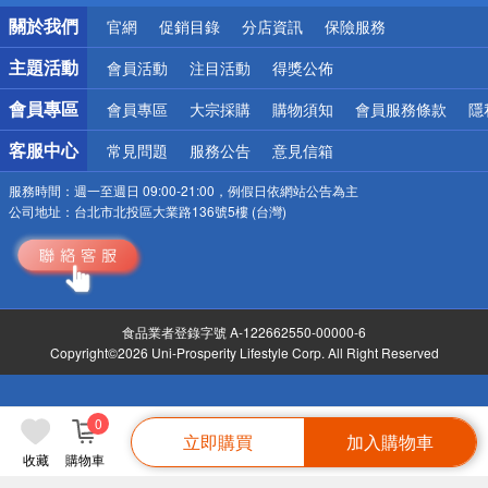
銀行優惠
關於我們
官網
促銷目錄
分店資訊
保險服務
偏遠地區配送
詐騙網頁！請小心！
主題活動
會員活動
注目活動
得獎公佈
會員專區
會員專區
大宗採購
購物須知
會員服務條款
隱
客服中心
常見問題
服務公告
意見信箱
服務時間：
週一至週日 09:00-21:00，例假日依網站公告為主
公司地址：
台北市北投區大業路136號5樓 (台灣)
食品業者登錄字號 A-122662550-00000-6
Copyright©2026 Uni-Prosperity Lifestyle Corp. All Right Reserved
0
立即購買
加入購物車
收藏
購物車