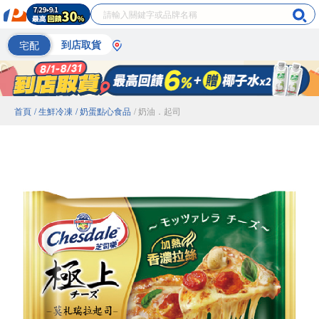
宅配
到店取貨
首頁
/ 生鮮冷凍
/ 奶蛋點心食品
/ 奶油．起司