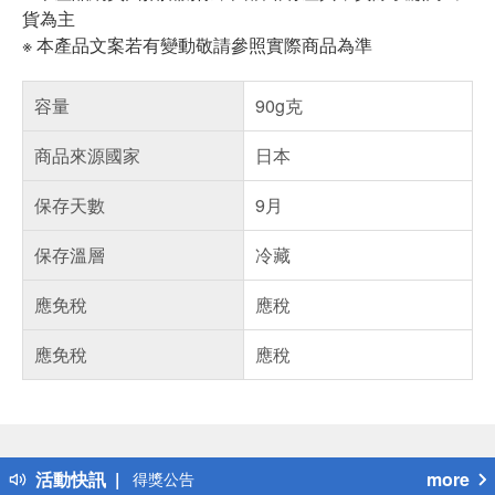
貨為主
※ 本產品文案若有變動敬請參照實際商品為準
容量
90g克
商品來源國家
日本
保存天數
9月
保存溫層
冷藏
應免稅
應稅
應免稅
應稅
偏遠地區配送
詐騙網頁！請小心！
得獎公告
活動快訊
more
熱門話題