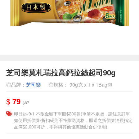
芝司樂莫札瑞拉高鈣拉絲起司90g
◎品牌：
芝司樂
◎規格： 90g克 x 1 x 1Bag包
$
79
$87
即日起-9/1 不限金額下單贈$200券(單筆不累贈，請注意訂單
如使用折價券/折扣碼則不符贈送資格，贈送之折價券消費指定
品滿$2,000可折，不得與其他優惠活動合併使用)