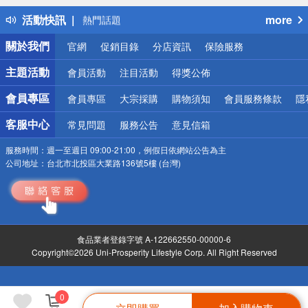
得獎公告
活動快訊
more
熱門話題
銀行優惠
關於我們
官網
促銷目錄
分店資訊
保險服務
偏遠地區配送
詐騙網頁！請小心！
主題活動
會員活動
注目活動
得獎公佈
會員專區
會員專區
大宗採購
購物須知
會員服務條款
隱
客服中心
常見問題
服務公告
意見信箱
服務時間：
週一至週日 09:00-21:00，例假日依網站公告為主
公司地址：
台北市北投區大業路136號5樓 (台灣)
食品業者登錄字號 A-122662550-00000-6
Copyright©2026 Uni-Prosperity Lifestyle Corp. All Right Reserved
0