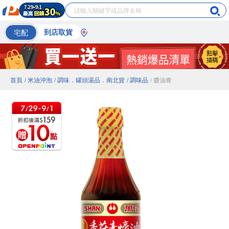
宅配
到店取貨
首頁
/ 米油沖泡
/ 調味．罐頭湯品．南北貨
/ 調味品
/ 醬油膏