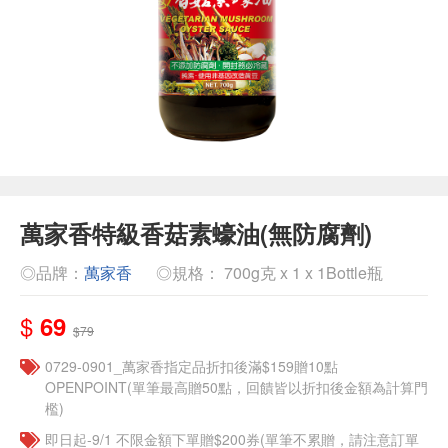
萬家香特級香菇素蠔油(無防腐劑)
◎品牌：
萬家香
◎規格： 700g克 x 1 x 1Bottle瓶
$
69
$79
0729-0901_萬家香指定品折扣後滿$159贈10點
OPENPOINT(單筆最高贈50點，回饋皆以折扣後金額為計算門
檻)
即日起-9/1 不限金額下單贈$200券(單筆不累贈，請注意訂單