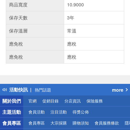
商品寬度
10.9000
保存天數
3年
保存溫層
常溫
應免稅
應稅
應免稅
應稅
偏遠地區配送
詐騙網頁！請小心！
得獎公告
活動快訊
more
熱門話題
銀行優惠
關於我們
官網
促銷目錄
分店資訊
保險服務
偏遠地區配送
詐騙網頁！請小心！
主題活動
會員活動
注目活動
得獎公佈
會員專區
會員專區
大宗採購
購物須知
會員服務條款
隱