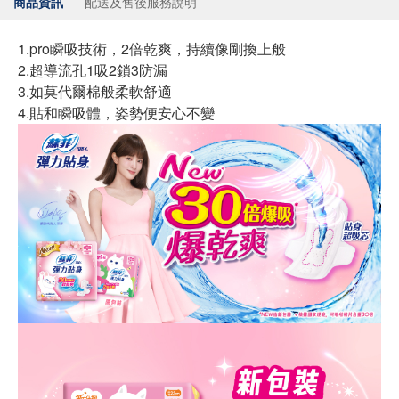
商品資訊
配送及售後服務說明
1.pro瞬吸技術，2倍乾爽，持續像剛換上般
2.超導流孔1吸2鎖3防漏
3.如莫代爾棉般柔軟舒適
4.貼和瞬吸體，姿勢便安心不變