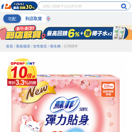
宅配
到店取貨
首頁
/ 美妝個清
/ 女性衛生
/ 衛生棉
/ 日用標準