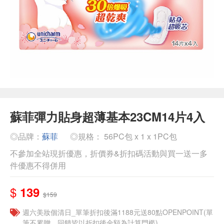
蘇菲彈力貼身超薄基本23CM14片4入
◎品牌：
蘇菲
◎規格： 56PC包 x 1 x 1PC包
不參加全站現折優惠，折價券&折扣碼活動與買一送一多
件優惠不得併用
$
139
$159
週六美妝個清日_單筆折扣後滿1188元送80點OPENPOINT(單
筆不累贈，回饋皆以折扣後金額為計算門檻)